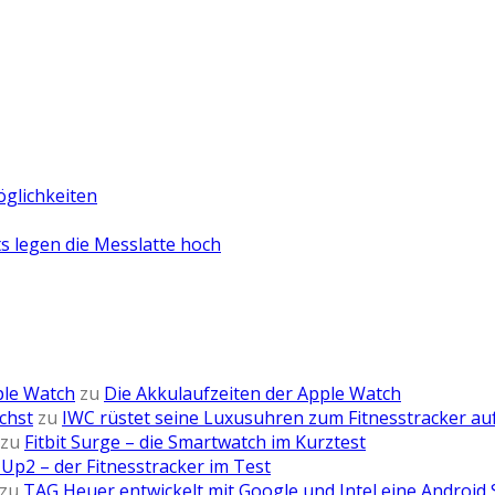
öglichkeiten
 legen die Messlatte hoch
ple Watch
zu
Die Akkulaufzeiten der Apple Watch
chst
zu
IWC rüstet seine Luxusuhren zum Fitnesstracker au
zu
Fitbit Surge – die Smartwatch im Kurztest
Up2 – der Fitnesstracker im Test
zu
TAG Heuer entwickelt mit Google und Intel eine Android