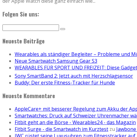
der Apple Watch diese ganz einfach wie
...
Folgen Sie uns:
Neueste Beiträge
Wearables als ständiger Begleiter – Probleme und M
Neue Smartwatch Samsung Gear S3
WEARABLES FÜR SPORT UND FREIZEIT: Diese Gadgets
Sony SmartBand 2: Jetzt auch mit Herzschlagsensor
Buddy: Der erste Fitness-Tracker für Hunde
Neueste Kommentare
AppleCare+ mit besserer Regelung zum Akku der Ap
Smartwatches: Druck auf Schweizer Uhrenmacher wä
Fitbit geht an die Börse - Wearables24 - das Magazin
Fitbit Surge - die Smartwatch im Kurztest
zu
Jawbone 
IWC rüstet seine Luxusuhren zum Fitnesstracker auf