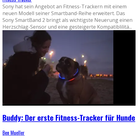
Sony hat sein Angebot an Fitness-Trackern mit einem
neuen Modell seiner Smartband-Reihe erweitert. Das
Sony SmartBand 2 bringt als wichtigste Neuerung einen
Herzschlag-Sensor und eine gesteigerte Kompatiblilitä
...
Buddy: Der erste Fitness-Tracker für Hunde
Ben Mueller