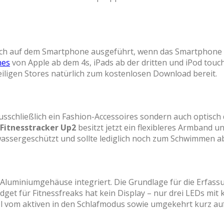
ach auf dem Smartphone ausgeführt, wenn das Smartphone a
nes
von Apple ab dem 4s, iPads ab der dritten und iPod touc
eiligen Stores natürlich zum kostenlosen Download bereit.
schließlich ein Fashion-Accessoires sondern auch optisch d
Fitnesstracker Up2
besitzt jetzt ein flexibleres Armband u
zwassergeschützt und sollte lediglich noch zum Schwimme
 Aluminiumgehäuse integriert. Die Grundlage für die Erfass
et für Fitnessfreaks hat kein Display – nur drei LEDs mit
vom aktiven in den Schlafmodus sowie umgekehrt kurz auf. 