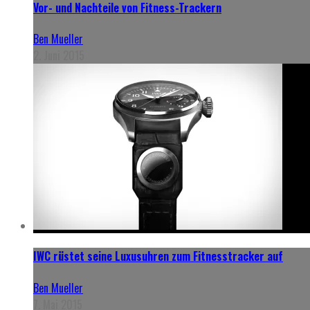
Vor- und Nachteile von Fitness-Trackern
Ben Mueller
2. Juni 2015
IWC rüstet seine Luxusuhren zum Fitnesstracker auf
Ben Mueller
7. Mai 2015