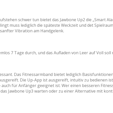
Aufstehen schwer tun bietet das Jawbone Up2 die „Smart Ala
elingt muss lediglich die späteste Weckzeit und det Spielra
r sanfter Vibration am Handgelenk.
emlos 7 Tage durch, und das Aufladen von Leer auf Voll sol
nteressant. Das Fitnessarmband bietet lediglich Basisfunktion
gereift. Die Up-App ist ausgereift, intuitiv zu bedienen is
 auch für Anfänger geeignet ist. Wer einen besseren Fitne
as Jawbone Up3 warten oder zu einer Alternative mit konti