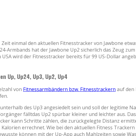
– Zeit einmal den aktuellen Fitnesstracker von Jawbone etw
p24-Armbands hat der Jawbone Up2 sicherlich das Zeug zum
n USA wird der Fitnesstracker bereits für 99 US-Dollar ange
gen Up, Up24, Up3, Up2, Up4
elzahl von
Fitnessarmbändern bzw. Fitnesstrackern
auf den
fen.
unterhalb des Up3 angesiedelt sein und soll der legitime N
rgänger fälltdas Up2 spürbar kleiner und leichter aus. Das
cker kann Schritte zählen, die zurückgelegte Distanz ermitt
 Kalorien errechnet. Wie bei den aktuellen Fitness Trackern
ssbewusste können mit der Up-App auch Mahlzeiten sowie 