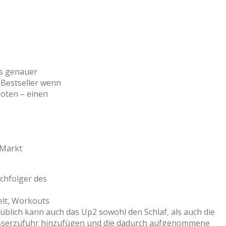
as genauer
 Bestseller wenn
boten – einen
 Markt
achfolger des
elt, Workouts
 üblich kann auch das Up2 sowohl den Schlaf, als auch die
Wasserzufuhr hinzufügen und die dadurch aufgenommene