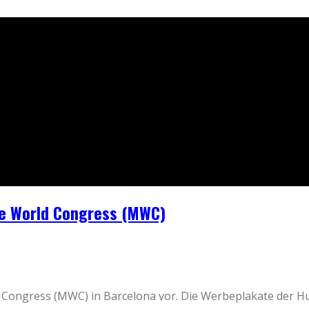
e World Congress (MWC)
d Congress (MWC) in Barcelona vor. Die Werbeplakate der 