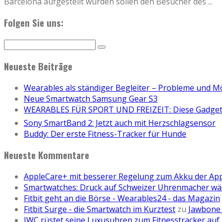
Barcelona aufgestellt wurden sollen den Besucher des
...
Folgen Sie uns:
Neueste Beiträge
Wearables als ständiger Begleiter – Probleme und M
Neue Smartwatch Samsung Gear S3
WEARABLES FÜR SPORT UND FREIZEIT: Diese Gadgets
Sony SmartBand 2: Jetzt auch mit Herzschlagsensor
Buddy: Der erste Fitness-Tracker für Hunde
Neueste Kommentare
AppleCare+ mit besserer Regelung zum Akku der Ap
Smartwatches: Druck auf Schweizer Uhrenmacher wä
Fitbit geht an die Börse - Wearables24 - das Magazin
Fitbit Surge - die Smartwatch im Kurztest
zu
Jawbone 
IWC rüstet seine Luxusuhren zum Fitnesstracker auf