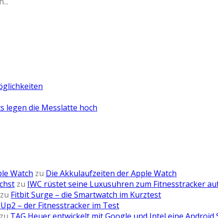
n
...
öglichkeiten
 legen die Messlatte hoch
ple Watch
zu
Die Akkulaufzeiten der Apple Watch
chst
zu
IWC rüstet seine Luxusuhren zum Fitnesstracker au
zu
Fitbit Surge – die Smartwatch im Kurztest
Up2 – der Fitnesstracker im Test
zu
TAG Heuer entwickelt mit Google und Intel eine Android