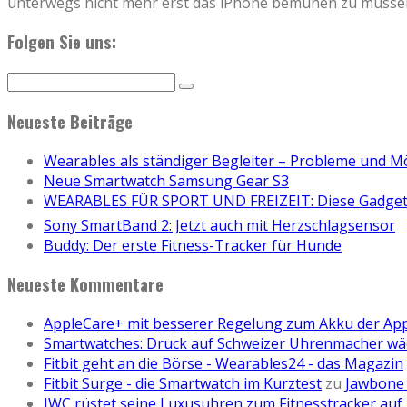
unterwegs nicht mehr erst das iPhone bemühen zu müsse
Folgen Sie uns:
Neueste Beiträge
Wearables als ständiger Begleiter – Probleme und M
Neue Smartwatch Samsung Gear S3
WEARABLES FÜR SPORT UND FREIZEIT: Diese Gadgets
Sony SmartBand 2: Jetzt auch mit Herzschlagsensor
Buddy: Der erste Fitness-Tracker für Hunde
Neueste Kommentare
AppleCare+ mit besserer Regelung zum Akku der Ap
Smartwatches: Druck auf Schweizer Uhrenmacher wä
Fitbit geht an die Börse - Wearables24 - das Magazin
Fitbit Surge - die Smartwatch im Kurztest
zu
Jawbone 
IWC rüstet seine Luxusuhren zum Fitnesstracker auf