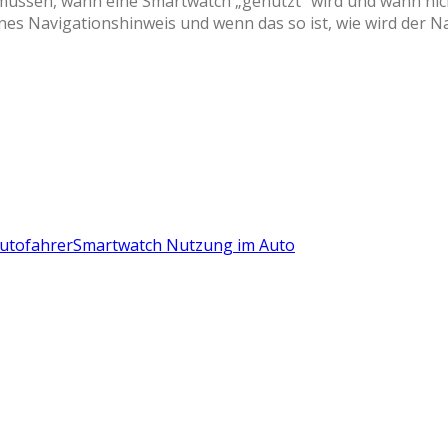
n müssen, wann eine Smartwatch „genutzt“ wird und wann nic
nes Navigationshinweis und wenn das so ist, wie wird der N
utofahrer
Smartwatch Nutzung im Auto