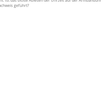
ht. Ist das bloße Ablesen der Uhrzeit auf der Armbanduhr
achweis geführt?