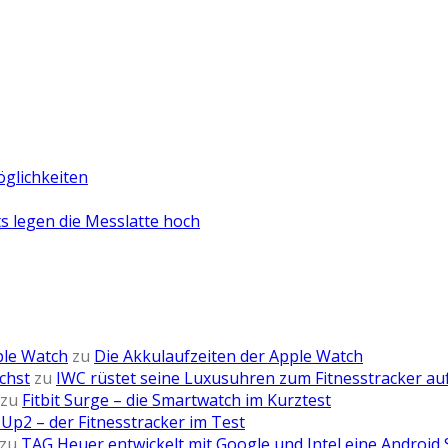
öglichkeiten
 legen die Messlatte hoch
ple Watch
zu
Die Akkulaufzeiten der Apple Watch
chst
zu
IWC rüstet seine Luxusuhren zum Fitnesstracker au
zu
Fitbit Surge – die Smartwatch im Kurztest
Up2 – der Fitnesstracker im Test
zu
TAG Heuer entwickelt mit Google und Intel eine Android