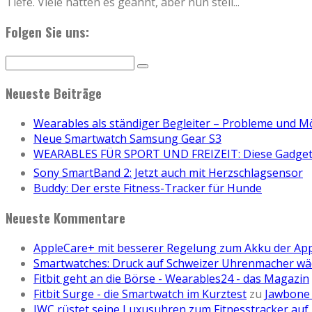
Tiefe. Viele hatten es geahnt, aber nun stell
...
Folgen Sie uns:
Neueste Beiträge
Wearables als ständiger Begleiter – Probleme und M
Neue Smartwatch Samsung Gear S3
WEARABLES FÜR SPORT UND FREIZEIT: Diese Gadgets
Sony SmartBand 2: Jetzt auch mit Herzschlagsensor
Buddy: Der erste Fitness-Tracker für Hunde
Neueste Kommentare
AppleCare+ mit besserer Regelung zum Akku der Ap
Smartwatches: Druck auf Schweizer Uhrenmacher wä
Fitbit geht an die Börse - Wearables24 - das Magazin
Fitbit Surge - die Smartwatch im Kurztest
zu
Jawbone 
IWC rüstet seine Luxusuhren zum Fitnesstracker auf