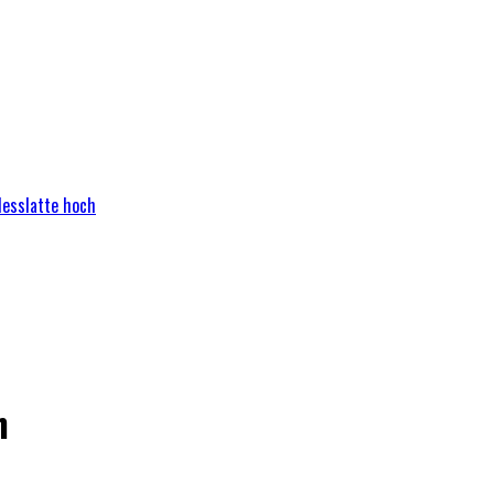
Messlatte hoch
h