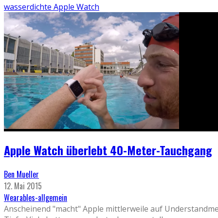
wasserdichte Apple Watch
Apple Watch überlebt 40-Meter-Tauchgang
Ben Mueller
12. Mai 2015
Wearables-allgemein
Anscheinend "macht" Apple mittlerweile auf Understandment