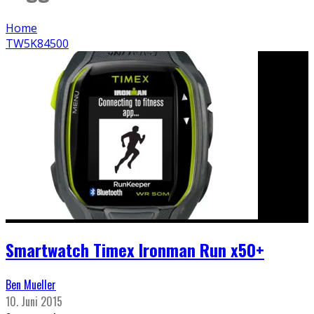
Home
TW5K84500
Smartwatch Timex Ironman Run x50+
Ben Mueller
10. Juni 2015