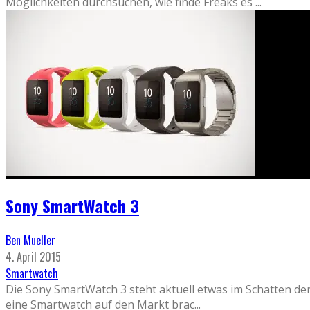
Möglichkeiten durchsuchen, wie finde Freaks es
...
Sony SmartWatch 3
Ben Mueller
4. April 2015
Smartwatch
Die Sony SmartWatch 3 steht aktuell etwas im Schatten der 
eine Smartwatch auf den Markt brac
...