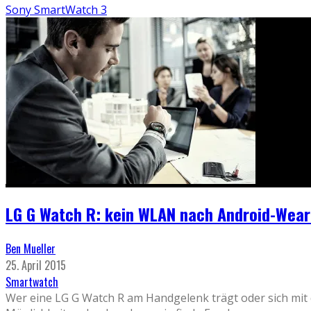
Sony SmartWatch 3
LG G Watch R: kein WLAN nach Android-Wear
Ben Mueller
25. April 2015
Smartwatch
Wer eine LG G Watch R am Handgelenk trägt oder sich mit