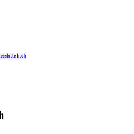
Messlatte hoch
h