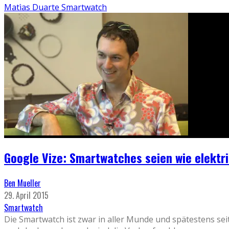
Matìas Duarte Smartwatch
Google Vize: Smartwatches seien wie elektr
Ben Mueller
29. April 2015
Smartwatch
Die Smartwatch ist zwar in aller Munde und spätestens se