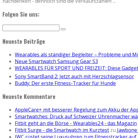
nachdenken - dennoch sind die Verkaufszahlen
...
Folgen Sie uns:
Neueste Beiträge
Wearables als ständiger Begleiter – Probleme und M
Neue Smartwatch Samsung Gear S3
WEARABLES FÜR SPORT UND FREIZEIT: Diese Gadgets
Sony SmartBand 2: Jetzt auch mit Herzschlagsensor
Buddy: Der erste Fitness-Tracker für Hunde
Neueste Kommentare
AppleCare+ mit besserer Regelung zum Akku der Ap
Smartwatches: Druck auf Schweizer Uhrenmacher wä
Fitbit geht an die Börse - Wearables24 - das Magazin
Fitbit Surge - die Smartwatch im Kurztest
zu
Jawbone 
IWC rüstet seine Luxusuhren zum Fitnesstracker auf