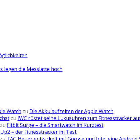
öglichkeiten
 legen die Messlatte hoch
ple Watch
zu
Die Akkulaufzeiten der Apple Watch
chst
zu
IWC rüstet seine Luxusuhren zum Fitnesstracker au
zu
Fitbit Surge – die Smartwatch im Kurztest
Up2 – der Fitnesstracker im Test
zu
TAG Heuer entwickelt mit Google und Intel eine Android