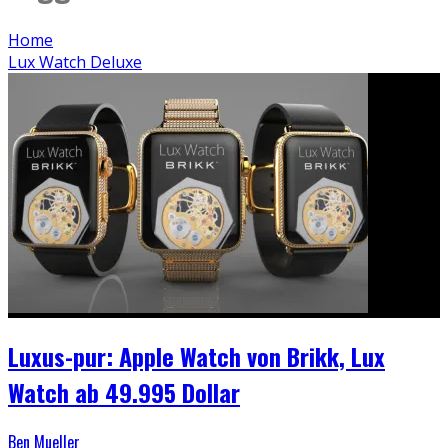
Home
Lux Watch Deluxe
Luxus-pur: Apple Watch von Brikk, Lux
Watch ab 49.995 Dollar
Ben Mueller