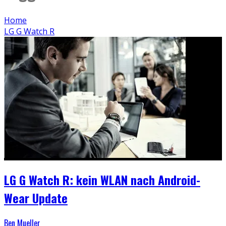
Home
LG G Watch R
LG G Watch R: kein WLAN nach Android-
Wear Update
Ben Mueller