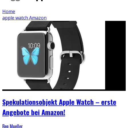
Home
apple watch Amazon
Spekulationsobjekt Apple Watch – erste
Angebote bei Amazon!
Ben Mueller