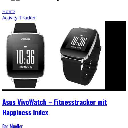
Home
Activity-Tracker
Asus VivoWatch – Fitnesstracker mit
Happiness Index
Ben Mueller