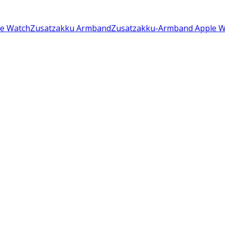
le Watch
Zusatzakku Armband
Zusatzakku-Armband Apple W