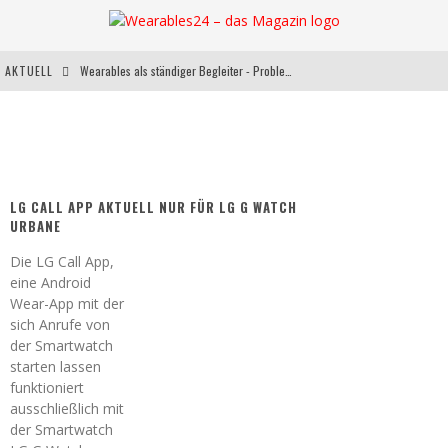
AKTUELL
Wearables als ständiger Begleiter - Probleme und Möglichkeiten
Neue Smartwatch Samsung Gear S3
WEARABLES FÜR SPORT UND FREIZEIT: Diese Gadgets legen die Messlatte hoch
Sony SmartBand 2: Jetzt auch mit Herzschlagsensor
LG CALL APP AKTUELL NUR FÜR LG G WATCH
URBANE
Die LG Call App,
eine Android
Wear-App mit der
sich Anrufe von
der Smartwatch
starten lassen
funktioniert
ausschließlich mit
der Smartwatch