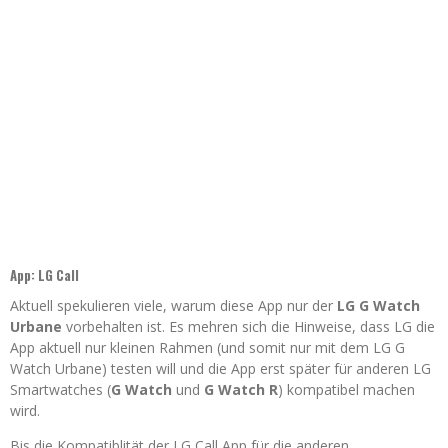
App: LG Call
Aktuell spekulieren viele, warum diese App nur der
LG G Watch
Urbane
vorbehalten ist. Es mehren sich die Hinweise, dass LG die
App aktuell nur kleinen Rahmen (und somit nur mit dem LG G
Watch Urbane) testen will und die App erst später für anderen LG
Smartwatches (
G Watch
und
G Watch R
) kompatibel machen
wird.
Bis die Kompatiblität der LG Call App für die anderen