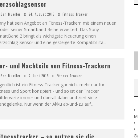
erzschlagsensor
Ben Mueller
24. August 2015
Fitness Tracker
ony hat sein Angebot an Fitness-Trackern mit einem neuen
odell seiner Smartband-Reihe erweitert. Das Sony
artBand 2 bringt als wichtigste Neuerung einen
rzschlag-Sensor und eine gesteigerte Kompatiblilitä
...
or- und Nachteile von Fitness-Trackern
Ben Mueller
2. Juni 2015
Fitness Tracker
gentlich ist ein Fitness-Tracker gar nicht mehr nur für
tness und Sport konzipiert - und so ist der Tracker
ttlerweile immer und überall dabei und ziert viele
andgelenke. Nur wenn der Akku ab-und-zu auf
...
Mö
itnesstracker – so nutzen sie die
Ga