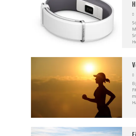
H
S
M
Sm
He
V
Ei
Fi
mi
H
F