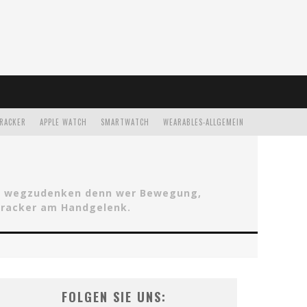
TRACKER
APPLE WATCH
SMARTWATCH
WEARABLES-ALLGEMEIN
ehr wegzudenken denn wer Bewegung,
stracker am Handgelenk.
FOLGEN SIE UNS: