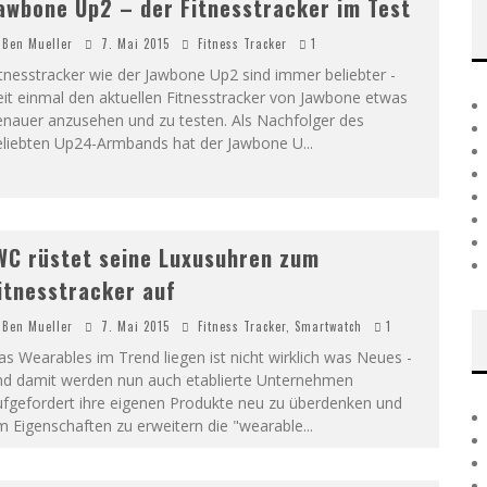
awbone Up2 – der Fitnesstracker im Test
Ben Mueller
7. Mai 2015
Fitness Tracker
1
tnesstracker wie der Jawbone Up2 sind immer beliebter -
it einmal den aktuellen Fitnesstracker von Jawbone etwas
enauer anzusehen und zu testen. Als Nachfolger des
eliebten Up24-Armbands hat der Jawbone U
...
WC rüstet seine Luxusuhren zum
itnesstracker auf
Ben Mueller
7. Mai 2015
Fitness Tracker
,
Smartwatch
1
s Wearables im Trend liegen ist nicht wirklich was Neues -
nd damit werden nun auch etablierte Unternehmen
ufgefordert ihre eigenen Produkte neu zu überdenken und
m Eigenschaften zu erweitern die "wearable
...