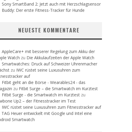
Sony SmartBand 2: Jetzt auch mit Herzschlagsensor
Buddy: Der erste Fitness-Tracker für Hunde
NEUESTE KOMMENTARE
AppleCare+ mit besserer Regelung zum Akku der
pple Watch
zu
Die Akkulaufzeiten der Apple Watch
Smartwatches: Druck auf Schweizer Uhrenmacher
ächst
zu
IWC rüstet seine Luxusuhren zum
tnesstracker auf
Fitbit geht an die Börse - Wearables24 - das
agazin
zu
Fitbit Surge – die Smartwatch im Kurztest
Fitbit Surge - die Smartwatch im Kurztest
zu
wbone Up2 – der Fitnesstracker im Test
IWC rüstet seine Luxusuhren zum Fitnesstracker auf
u
TAG Heuer entwickelt mit Google und Intel eine
ndroid Smartwatch