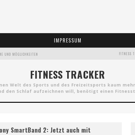
IMPRESSUM
FITNESS 
EME UND MÖGLICHKEITEN
FITNESS TRACKER
ADGETS LEGEN DIE MESSLATTE HOCH
rnen Welt des Sports und des Freizeitsports kaum m
und den Schlaf aufzeichnen will, benötigt einen Fitnes
LAGSENSOR
ony SmartBand 2: Jetzt auch mit