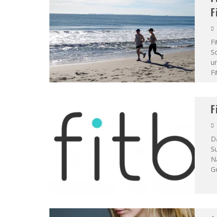
F
F
Sc
un
Fi
F
D
Su
N
G