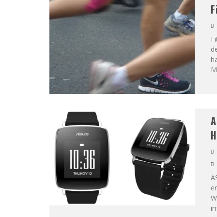
F
F
d
ha
Ma
A
H
AS
er
We
im