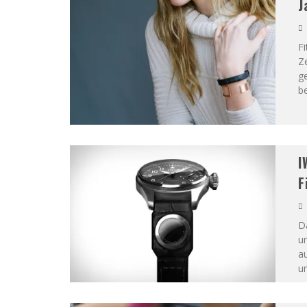
J
Fi
Ze
g
b
I
F
Da
u
a
u