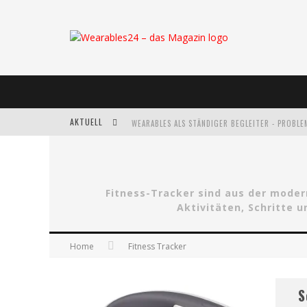
AKTUELL
WEARABLES ALS STÄNDIGER BEGLEITER - PROBL
NEUE SMARTWATCH SAMSUNG GEAR S3
WEARABLES FÜR SPORT UND FREIZEIT: DIESE G
Fitness-Tracker sind aus der mode
Aktivitäten, Schritte 
SONY SMARTBAND 2: JETZT AUCH MIT HERZSCH
Home
Fitness Tracker
S