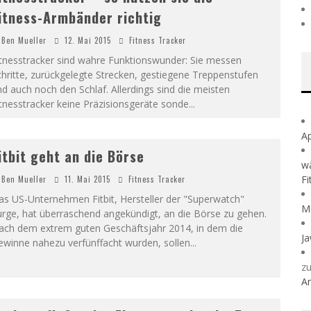
itness-Armbänder richtig
Ben Mueller
12. Mai 2015
Fitness Tracker
itnesstracker sind wahre Funktionswunder: Sie messen
hritte, zurückgelegte Strecken, gestiegene Treppenstufen
d auch noch den Schlaf. Allerdings sind die meisten
tnesstracker keine Präzisionsgeräte sonde
...
A
itbit geht an die Börse
w
Fi
Ben Mueller
11. Mai 2015
Fitness Tracker
as US-Unternehmen Fitbit, Hersteller der "Superwatch"
M
rge, hat überraschend angekündigt, an die Börse zu gehen.
ach dem extrem guten Geschäftsjahr 2014, in dem die
Ja
ewinne nahezu verfünffacht wurden, sollen
...
z
A