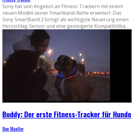
Sony hat sein Angebot an Fitness-Trackern mit einem
neuen Modell seiner Smartband-Reihe erweitert. Das
Sony SmartBand 2 bringt als wichtigste Neuerung einen
Herzschlag-Sensor und eine gesteigerte Kompatiblilitä
...
Buddy: Der erste Fitness-Tracker für Hunde
Ben Mueller