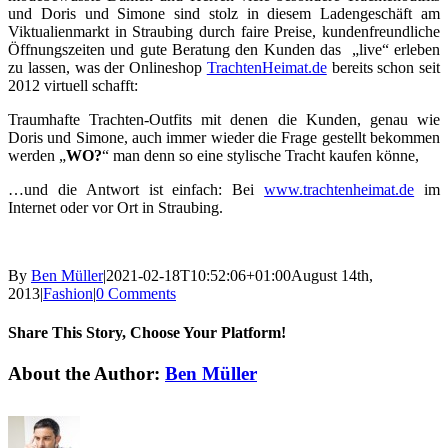
und Doris und Simone sind stolz in diesem Ladengeschäft am
Viktualienmarkt in Straubing durch faire Preise, kundenfreundliche
Öffnungszeiten und gute Beratung den Kunden das „live“ erleben
zu lassen, was der Onlineshop
TrachtenHeimat.de
bereits schon seit
2012 virtuell schafft:
Traumhafte Trachten-Outfits mit denen die Kunden, genau wie
Doris und Simone, auch immer wieder die Frage gestellt bekommen
werden „
WO?
“ man denn so eine stylische Tracht kaufen könne,
…und die Antwort ist einfach: Bei
www.trachtenheimat.de
im
Internet oder vor Ort in Straubing.
By
Ben Müller
|
2021-02-18T10:52:06+01:00
August 14th,
2013
|
Fashion
|
0 Comments
Share This Story, Choose Your Platform!
Facebook
X
Reddit
LinkedIn
Tumblr
Pinterest
Vk
Email
About the Author:
Ben Müller