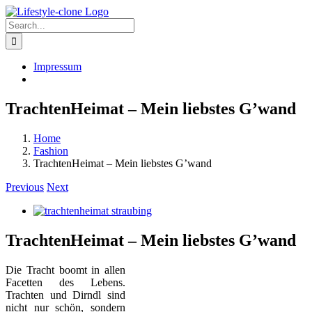
Skip
to
Search
content
for:
Impressum
TrachtenHeimat – Mein liebstes G’wand
Home
Fashion
TrachtenHeimat – Mein liebstes G’wand
Previous
Next
View
Larger
Image
TrachtenHeimat – Mein liebstes G’wand
Die Tracht boomt in allen
Facetten des Lebens.
Trachten und Dirndl sind
nicht nur schön, sondern