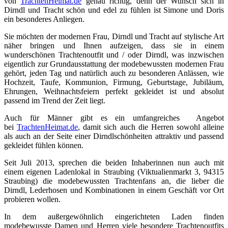
von
TrachtenHeimat.de
genau richtig, denn der Wunsch sich in
Dirndl und Tracht schön und edel zu fühlen ist Simone und Doris
ein besonderes Anliegen.
Sie möchten der modernen Frau, Dirndl und Tracht auf stylische Art
näher bringen und Ihnen aufzeigen, dass sie in einem
wunderschönen Trachtenoutfit und / oder Dirndl, was inzwischen
eigentlich zur Grundausstattung der modebewussten modernen Frau
gehört, jeden Tag und natürlich auch zu besonderen Anlässen, wie
Hochzeit, Taufe, Kommunion, Firmung, Geburtstage, Jubiläum,
Ehrungen, Weihnachtsfeiern perfekt gekleidet ist und absolut
passend im Trend der Zeit liegt.
Auch für Männer gibt es ein umfangreiches Angebot
bei
TrachtenHeimat.de
, damit sich auch die Herren sowohl alleine
als auch an der Seite einer Dirndlschönheiten attraktiv und passend
gekleidet fühlen können.
Seit Juli 2013, sprechen die beiden Inhaberinnen nun auch mit
einem eigenen Ladenlokal in Straubing (Viktualienmarkt 3, 94315
Straubing) die modebewussten Trachtenfans an, die lieber die
Dirndl, Lederhosen und Kombinationen in einem Geschäft vor Ort
probieren wollen.
In dem außergewöhnlich eingerichteten Laden finden
modebewusste Damen und Herren viele besondere Trachtenoutfits