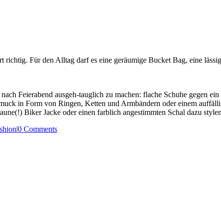
t richtig. Für den Alltag darf es eine geräumige Bucket Bag, eine läss
 nach Feierabend ausgeh-tauglich zu machen: flache Schuhe gegen ein P
hmuck in Form von Ringen, Ketten und Armbändern oder einem auffällig
raune(!) Biker Jacke oder einen farblich angestimmten Schal dazu stylen 
shion
|
0 Comments