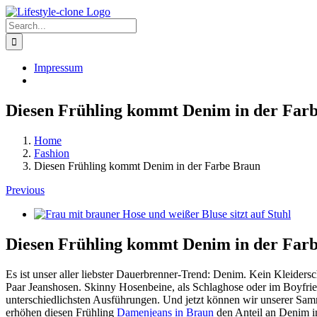
Skip
to
Search
content
for:
Impressum
Diesen Frühling kommt Denim in der Far
Home
Fashion
Diesen Frühling kommt Denim in der Farbe Braun
Previous
View
Larger
Image
Diesen Frühling kommt Denim in der Far
Es ist unser aller liebster Dauerbrenner-Trend: Denim. Kein Kleiders
Paar Jeanshosen. Skinny Hosenbeine, als Schlaghose oder im Boyfrie
unterschiedlichsten Ausführungen. Und jetzt können wir unserer Sam
erhöhen diesen Frühling
Damenjeans in Braun
den Anteil an Denim i