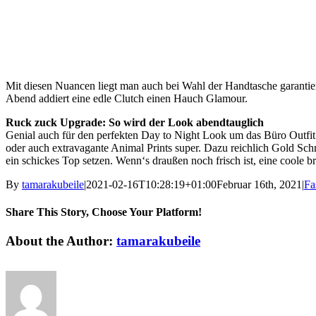
Mit diesen Nuancen liegt man auch bei Wahl der Handtasche garantier
Abend addiert eine edle Clutch einen Hauch Glamour.
Ruck zuck Upgrade: So wird der Look abendtauglich
Genial auch für den perfekten Day to Night Look um das Büro Outfit
oder auch extravagante Animal Prints super. Dazu reichlich Gold Sc
ein schickes Top setzen. Wenn‘s draußen noch frisch ist, eine coole b
By
tamarakubeile
|
2021-02-16T10:28:19+01:00
Februar 16th, 2021
|
Fa
Share This Story, Choose Your Platform!
Facebook
X
Reddit
LinkedIn
Tumblr
Pinterest
Vk
Email
About the Author:
tamarakubeile