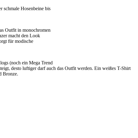
er schmale Hosenbeine bis
das Outfit in monochromen
lazer macht den Look
orgt für modische
 Clogs (noch ein Mega Trend
gt, desto luftiger darf auch das Outfit werden. Ein weißes T-Shirt
d Bronze.