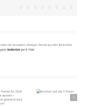
Facebook
X
Reddit
LinkedIn
Tumblr
Pinterest
Vk
Email
über die neuesten Lifestyle-Trends aus den Bereichen
gazin
kostenlos
per E-Mail
Konmari und die 3
Kisten