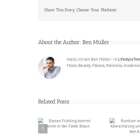
Share This Story, Choose Your Platform!
About the Author:
Ben Müller
Hallo, ich bin Ben Müller - In
LifestyleTre
Mode, Beauty, Fitness, Wellness, modern
Related Posts
n Frühling kommt
Rundum wohlfühlen –
So
m in der Farbe
Abwechslung und
selb
Braun
Spannung für den Alltag
in di