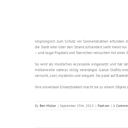
Ursprünglich zum Schutz vor Sonnenstrahlen erfunden 
die Stadt oder über den Strand schlendert sieht meist n
– und sogar Popstars und Sternchen versuchen mit einer S
So wird als modisches Accessoire eingesetzt und hat läng
mittlerweile nahezu völlig verdrängte. Ganze Outfits we
verrucht, cool, mysteriös und elegant. Sie passt auf Bad
Ihre universale Einsetzbarkeit macht sie zu einem Objekt
By
Ben Müller
|
September 25th, 2013
|
Fashion
|
1 Comme