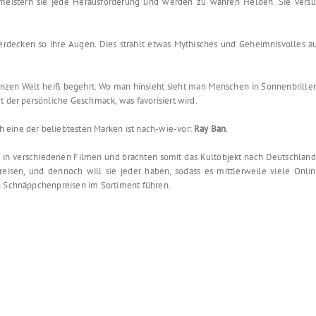
meistern sie jede Herausforderung und werden zu wahren Helden. Sie vers
 verdecken so ihre Augen. Dies strahlt etwas Mythisches und Geheimnisvolles a
 ganzen Welt heiß begehrt. Wo man hinsieht sieht man Menschen in Sonnenbrillen
t der persönliche Geschmack, was favorisiert wird.
 eine der beliebtesten Marken ist nach-wie-vor:
Ray Ban
.
 in verschiedenen Filmen und brachten somit das Kultobjekt nach Deutschland
eisen, und dennoch will sie jeder haben, sodass es mittlerweile viele Onlin
 Schnäppchenpreisen im Sortiment führen.