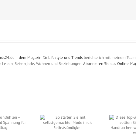
nds24.de – dem Magazin für Lifestyle und Trends
berichte ich mit meinem Team 
es Leben, Reisen, Jobs, Wohnen und Beziehungen.
Abonnieren Sie das Online-Ma
Diese Top-3-Trends für
 starten Sie mit
2018 sollten Sie kennen
stgemachter Mode
– Handtaschen wie
e Selbstständigkeit