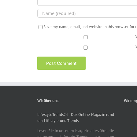
Save my name, email, and website in this browser for
B
B
Wir über uns:
Wir emp
LifestyleTrends24 - Das Online Magazin rund
um Lifestyle und Trends
Lesen Sie in unserem Magazin alles über die
neuesten Lifestyle-Trends aus den