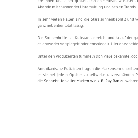
Freunden und einer großen Portion Selbstbewusstsein 
Abende mit spannender Unterhaltung und setzen Trends.
In sehr vielen Fällen sind die Stars sonnenbebrillt und
ganz nebenbei total lässig.
Die Sonnenbrille hat Kultstatus erreicht und ist auf der
es entweder verspiegelt oder entspiegelt. Hier entscheide
Unter den Produzenten tummeln sich viele bekannte, doch
Amerikanische Polizisten trugen die Markensonnenbrillen
es sie bei jedem Optiker zu teilweise unverschämten Pr
die
Sonnebrillen aller Marken wie z. B. Ray Ban
zu wahren