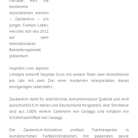
Fantasie, weil Sie
bestimmte
Assoziationen wecken
– ZauberAlm – ein
junges Fashion-Label,
welches sich seit 2012
auf dem
internationalen
Bekleidungsmarkt
präsentiert.
Inspiriert vom alpinen
Lifestyle entwirft Stephan Sonn mit seinem Team zwei Kollektionen
pro Jahr mit dem Ziel einer modernen Interpretation dieses
einzigartigen Lebensstils.
ZauberAlm steht für allerhöchste, kompromisslose Qualität und wird
ausschließlich in Italien und Deutschland hergestellt. Alle Strickteile
sind aus 100% reinem Cashmere von Cariaggi und erhalten ein
Echtheitszertifikat von Cariaggi.
Die ZauberAlm-Kollektion umfasst Trachtenjanker in
wunderschönen Farbkombinationen, mit passenden sowie