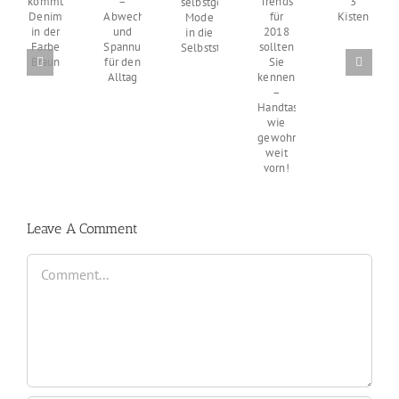
wohlfühlen
Frühling
Sie
und
3-
–
kommt
mit
die
Trends
Abwechslung
Denim
selbstgemachter
3
für
und
in
Mode
Kisten
2018
Spannung
der
in
sollten
für
Farbe
die
Sie
den
Braun
Selbstständigkeit
kennen
Alltag
–
Handtaschen
wie
gewohnt
weit
vorn!
Leave A Comment
Comment