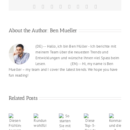
Facebook
X
Reddit
LinkedIn
Tumblr
Pinterest
Vk
Email
About the Author:
Ben Mueller
(DE) -- Hallo, ich bin Ben Müller - Ich berichte mit
meinem Team über die neuesten Trends und
Entwicklungen und wünsche Ihnen viel Spass beim
Lesen. (EN) -- Hi, my name is Ben
Mueller – my team and I cover the latest trends. We hope you have
fun reading!
Related Posts
So
Diese
Rundum
Diesen
starten
Konmari
Top-