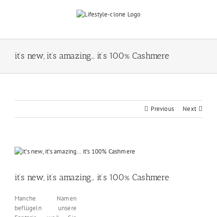
Skip
to
content
it’s new, it’s amazing… it’s 100% Cashmere
Previous
Next
View
Larger
Image
it’s new, it’s amazing… it’s 100% Cashmere
Manche Namen
beflügeln unsere