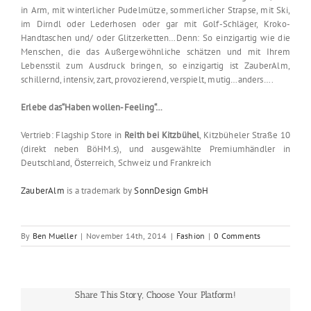
in Arm, mit winterlicher Pudelmütze, sommerlicher Strapse, mit Ski,
im Dirndl oder Lederhosen oder gar mit Golf-Schläger, Kroko-
Handtaschen und/ oder Glitzerketten…Denn: So einzigartig wie die
Menschen, die das Außergewöhnliche schätzen und mit Ihrem
Lebensstil zum Ausdruck bringen, so einzigartig ist ZauberAlm,
schillernd, intensiv, zart, provozierend, verspielt, mutig…anders….
Erlebe das“Haben wollen-Feeling“…
Vertrieb: Flagship Store in
Reith bei Kitzbühel
, Kitzbüheler Straße 10
(direkt neben BöHM.s), und ausgewählte Premiumhändler in
Deutschland, Österreich, Schweiz und Frankreich
ZauberAlm
is a trademark by
SonnDesign GmbH
By
Ben Mueller
|
November 14th, 2014
|
Fashion
|
0 Comments
Share This Story, Choose Your Platform!