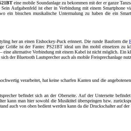
PS21BT
eine mobile Soundanlage zu bekommen mit der er ganze Tanzsäl
 Sein Aufgabenfeld ist eher in Verbindung mit einem Smartphone vi
wo ein bisschen musikalische Untermalung zu haben die ein Smart
Styling her an einen Eishockey-Puck erinnert. Die runde Bauform die
ringe Größe ist der Fantec PS21BT ideal um ihn mobil einsetzen zu
 eine alternative Verbindung mit einem Kabel ist nicht möglich. Ein kle
sich der Bluetooth Lautsprecher auch als mobile Freisprechanlage nut
hwertig verarbeitet, hat keine scharfen Kanten und die angebotenen 
sprecher befindet sich an der Oberseite. Auf der Unterseite befinde
lter kann man hier sowohl die Musiktitel überspringen bzw. zurücksp
stand auch von oben bedient werden kann da die Druckschalter auf der 