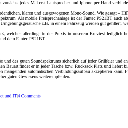
an zunächst jedes Mal erst Lautsprecher und Iphone per Hand verbind
ordentlichen, klaren und ausgewogenen Mono-Sound. Wie gesagt – HiF
dspektrum. Als mobile Freisprechanlage ist der Fantec PS21BT auch 
ie Umgebungsgeräusche z.B. in einem Fahrzeug werden gut gefiltert, we
, welcher allerdings in der Praxis in unserem Kurztest lediglich b
e und dem Fantec PS21BT.
ße und des guten Soundspektrums sicherlich auf jeder Grillfeier und
n Bauart findet er in jeder Tasche bzw. Rucksack Platz und liefert b
en mangelnden automatischen Verbindungsaufbau akzeptieren kann. Fü
echer guten Gewissens weiterempfehlen.
net und IT
|
4 Comments