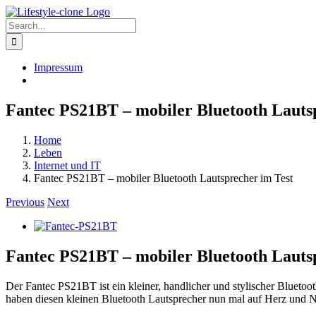
Skip
to
Search
content
for:
Impressum
Fantec PS21BT – mobiler Bluetooth Lauts
Home
Leben
Internet und IT
Fantec PS21BT – mobiler Bluetooth Lautsprecher im Test
Previous
Next
View
Larger
Image
Fantec PS21BT – mobiler Bluetooth Lauts
Der Fantec PS21BT ist ein kleiner, handlicher und stylischer Blueto
haben diesen kleinen Bluetooth Lautsprecher nun mal auf Herz und Ni