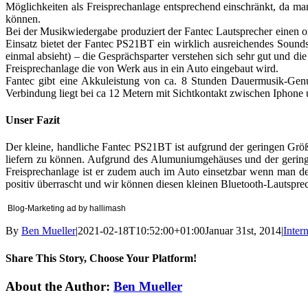
Möglichkeiten als Freisprechanlage entsprechend einschränkt, da m
können.
Bei der Musikwiedergabe produziert der Fantec Lautsprecher einen 
Einsatz bietet der Fantec PS21BT ein wirklich ausreichendes Soun
einmal absieht) – die Gesprächsparter verstehen sich sehr gut und d
Freisprechanlage die von Werk aus in ein Auto eingebaut wird.
Fantec gibt eine Akkuleistung von ca. 8 Stunden Dauermusik-Genuß
Verbindung liegt bei ca 12 Metern mit Sichtkontakt zwischen Iphon
Unser Fazit
Der kleine, handliche Fantec PS21BT ist aufgrund der geringen Grö
liefern zu können. Aufgrund des Alumuniumgehäuses und der geringe
Freisprechanlage ist er zudem auch im Auto einsetzbar wenn man d
positiv überrascht und wir können diesen kleinen Bluetooth-Lautspr
Blog-Marketing ad by hallimash
By
Ben Mueller
|
2021-02-18T10:52:00+01:00
Januar 31st, 2014
|
Inter
Share This Story, Choose Your Platform!
Facebook
X
Reddit
LinkedIn
Tumblr
Pinterest
Vk
Email
About the Author:
Ben Mueller