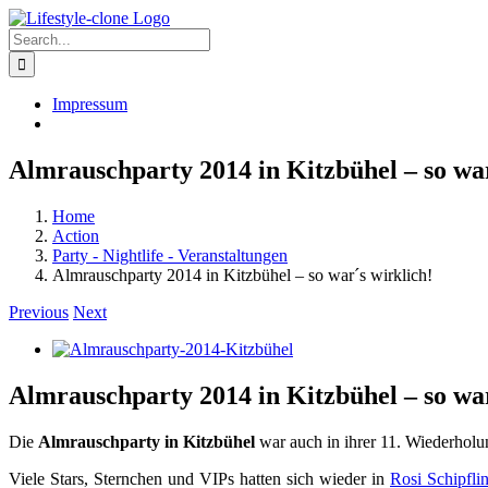
Skip
to
Search
content
for:
Impressum
Almrauschparty 2014 in Kitzbühel – so war
Home
Action
Party - Nightlife - Veranstaltungen
Almrauschparty 2014 in Kitzbühel – so war´s wirklich!
Previous
Next
View
Larger
Image
Almrauschparty 2014 in Kitzbühel – so war
Die
Almrauschparty in Kitzbühel
war auch in ihrer 11. Wiederholu
Viele Stars, Sternchen und VIPs hatten sich wieder in
Rosi Schipfli