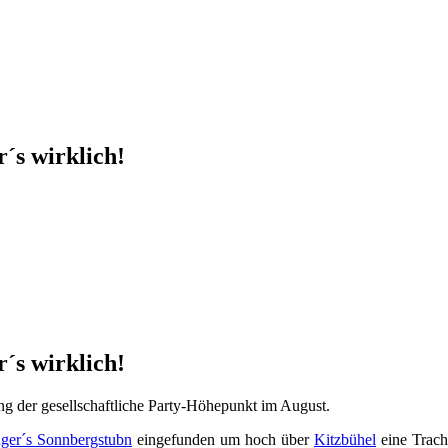
´s wirklich!
´s wirklich!
ng der gesellschaftliche Party-Höhepunkt im August.
nger´s Sonnbergstubn
eingefunden um hoch über
Kitzbühel
eine Tracht