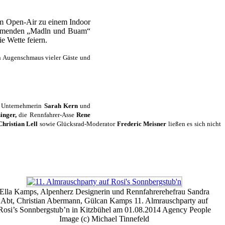
nem Open-Air zu einem Indoor
nkommenden „Madln und Buam“
e Wette feiern.
n Augenschmaus vieler Gäste und
Unternehmerin
Sarah Kern
und
inger,
die Rennfahrer-Asse
Rene
hristian Lell
sowie Glücksrad-Moderator
Frederic Meisner
ließen es sich nicht
Ella Kamps, Alpenherz Designerin und Rennfahrerehefrau Sandra
Abt, Christian Abermann, Gülcan Kamps 11. Almrauschparty auf
Rosi’s Sonnbergstub’n in Kitzbühel am 01.08.2014 Agency People
Image (c) Michael Tinnefeld