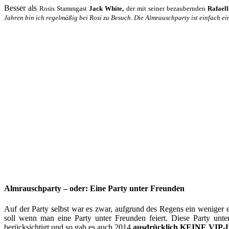
Besser als
Rosis Stammgast
Jack White,
der mit seiner bezaubernden
Rafael
Jahren bin ich regelmäßig bei Rosi zu Besuch. Die Almrauschparty ist einfach ein
Almrauschparty – oder: Eine Party unter Freunden
Auf der Party selbst war es zwar, aufgrund des Regens ein weniger
soll wenn man eine Party unter Freunden feiert. Diese Party unte
berücksichtigt und so gab es auch 2014
ausdrücklich KEINE VIP-