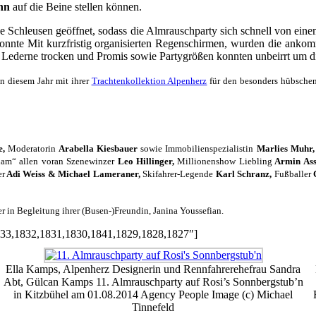
nn
auf die Beine stellen können.
eine Schleusen geöffnet, sodass die Almrauschparty sich schnell von ei
n konnte Mit kurzfristig organisierten Regenschirmen, wurden die a
 Lederne trocken und Promis sowie Partygrößen konnten unbeirrt um di
n diesem Jahr mit ihrer
Trachtenkollektion Alpenherz
für den besonders hübsche
e,
Moderatorin
Arabella Kiesbauer
sowie Immobilienspezialistin
Marlies Muhr,
uam“ allen voran
Szenewinzer
Leo Hillinger,
Millionenshow Liebling
Armin Ass
er
Adi Weiss & Michael Lameraner,
Skifahrer-Legende
Karl Schranz,
Fußballer
C
in Begleitung ihrer (Busen-)Freundin, Janina Youssefian.
1833,1832,1831,1830,1841,1829,1828,1827″]
Ella Kamps, Alpenherz Designerin und Rennfahrerehefrau Sandra
Abt, Gülcan Kamps 11. Almrauschparty auf Rosi’s Sonnbergstub’n
in Kitzbühel am 01.08.2014 Agency People Image (c) Michael
Tinnefeld