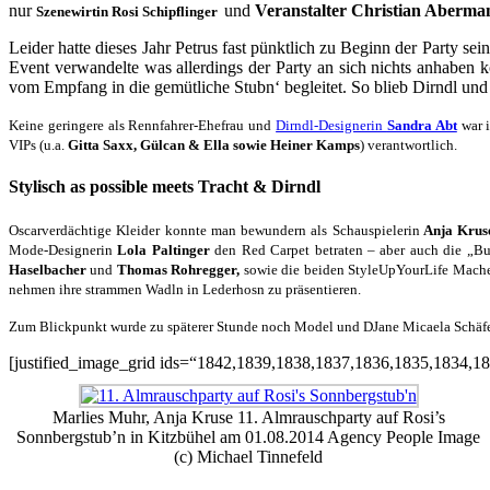
nur
und
Veranstalter Christian Aberma
Szenewirtin Rosi Schipflinger
Leider hatte dieses Jahr Petrus fast pünktlich zu Beginn der Party s
Event verwandelte was allerdings der Party an sich nichts anhabe
vom Empfang in die gemütliche Stubn‘ begleitet. So blieb Dirndl und
Keine geringere als Rennfahrer-Ehefrau und
Dirndl-Designerin
Sandra Abt
war i
VIPs (
u.a.
Gitta Saxx, Gülcan & Ella sowie Heiner Kamps
) verantwortlich.
Stylisch as possible meets Tracht & Dirndl
Oscarverdächtige Kleider konnte man bewundern
als Schauspielerin
Anja Krus
Mode-Designerin
Lola Paltinger
den Red Carpet betraten
– aber auch die „B
Haselbacher
und
Thomas Rohregger,
sowie die beiden StyleUpYourLife Mach
nehmen ihre strammen Wadln in Lederhosn zu präsentieren.
Zum Blickpunkt wurde zu späterer Stunde noch Model und DJane Micaela Schäfer 
[justified_image_grid ids=“1842,1839,1838,1837,1836,1835,1834,
Marlies Muhr, Anja Kruse 11. Almrauschparty auf Rosi’s
Sonnbergstub’n in Kitzbühel am 01.08.2014 Agency People Image
(c) Michael Tinnefeld