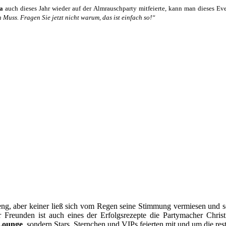
la
auch dieses Jahr wieder auf der Almrauschparty mitfeierte, kann man dieses Ev
 Muss. Fragen Sie jetzt nicht warum, das ist einfach so!“
 eng, aber keiner ließ sich vom Regen seine Stimmung vermiesen und s
r Freunden ist auch eines der Erfolgsrezepte die Partymacher Chri
Lounge
, sondern Stars, Sternchen und VIPs feierten mit und um die res