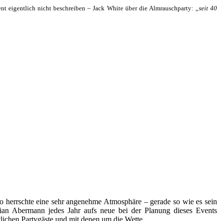
ent eigentlich nicht beschreiben – Jack White über die Almrauschparty:
„seit 40
o herrschte eine sehr angenehme Atmosphäre – gerade so wie es sein
stian Abermann jedes Jahr aufs neue bei der Planung dieses Events
tlichen Partygäste und mit denen um die Wette.