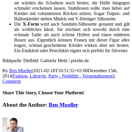
sie würden die Schultern noch breiter, die Hüfte hingegen
schmaler erscheinen lassen. Stattdessen sollte man lieber auf
Kleider mit voluminösen Röcken setzen. Sogar Tulpen- und
Ballonkleider stehen Mädels mit V-förmiger Silhouette.
Die
X-Form
wird auch Sanduhr-Silhouette genannt und gilt
als weibliches Ideal. Sie zeichnet sich sowohl durch eine
schmale Taille als auch schöne Hüften und einen mittleren
Busen aus. Eigentlich können Frauen mit dieser Figur alles
tragen, schmal geschnittene Kleider wirken aber am besten.
Ein Etuikleid oder Pencilskirt eignet sich perfekt für Silvester.
Bildquelle Titelbild: Gabriela Mehl / pixelio.de
By
Ben Mueller
|
2021-02-18T10:51:52+01:00
Dezember 15th,
2014
|
Fashion
,
Lifestyle
,
Party - Nightlife - Veranstaltungen
|
1
Comment
Share This Story, Choose Your Platform!
Facebook
X
Reddit
LinkedIn
Tumblr
Pinterest
Vk
Email
About the Author:
Ben Mueller