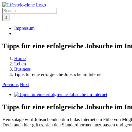
Skip
to
Search
content
for:
Impressum
Tipps für eine erfolgreiche Jobsuche im In
Home
Leben
Business
Tipps für eine erfolgreiche Jobsuche im Internet
Previous
Next
View
Larger
Image
Tipps für eine erfolgreiche Jobsuche im In
Heutzutage wird Jobsuchenden durch das Internet ein Fülle von Mögli
Doch auch hier gilt es, sich den Standardnormen anzupassen und gewi