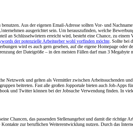
zu benutzen. Aus der eigenen Email-Adresse sollten Vor- und Nachname
 Unternehmen ausgerichtet sein. Um herauszufinden, welche Bewerbung
il an Schlüsselwörtern erreicht wird, besteht eine Chance, zu einem 
words der potenzielle Arbeitgeber wohl vorfinden möchte
. Sollte bei
ewerbungen wird es auch gern gesehen, auf die eigene Homepage oder d
grenzung der Dateigröße – in den meisten Fällen darf man 3 Megabyte n
iche Netzwerk und gelten als Vermittler zwischen Arbeitssuchenden u
ruppen beitreten. Fast alle großen Jopportale bieten auch Job-Apps fü
book und Twitter können bei der Jobsuche Verwendung finden. In viele
 seine Chancen, das passenden Stellenangebot und damit die richtige Ar
Kontakte zur beruflichen Weiterentwicklung nutzen. Durch das Internet