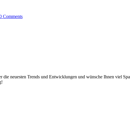
0 Comments
eam über die neuesten Trends und Entwicklungen und wünsche Ihn
 fun reading!