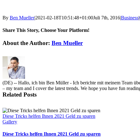
By
Ben Mueller
|
2021-02-18T10:51:48+01:00
Juli 7th, 2016
|
Business
|
Share This Story, Choose Your Platform!
Facebook
X
Reddit
LinkedIn
Tumblr
Pinterest
Vk
Email
About the Author:
Ben Mueller
(DE) -- Hallo, ich bin Ben Müller - Ich berichte mit meinem T
– my team and I cover the latest trends. We hope you have
Related Posts
Diese Tricks helfen Ihnen 2021 Geld zu sparen
Gallery
Diese Tricks helfen Ihnen 2021 Geld zu sparen