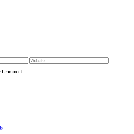
e I comment.
ds