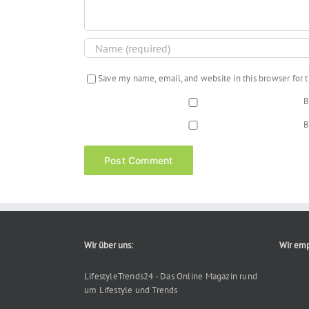
Save my name, email, and website in this browser for
B
B
Wir über uns:
Wir emp
LifestyleTrends24 - Das Online Magazin rund
um Lifestyle und Trends