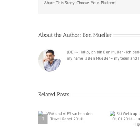
Share This Story, Choose Your Platform!
About the Author:
Ben Mueller
(DE) -- Hallo, ich bin Ben Müller - I
my name is Ben Mueller – my team an
Related Posts
Almr
Ski Weltcup in München
und AIFS suchen
– da
am 01.01.2014 – unser
avel Rebel 2014!
Al
Neujahrs-Tipp