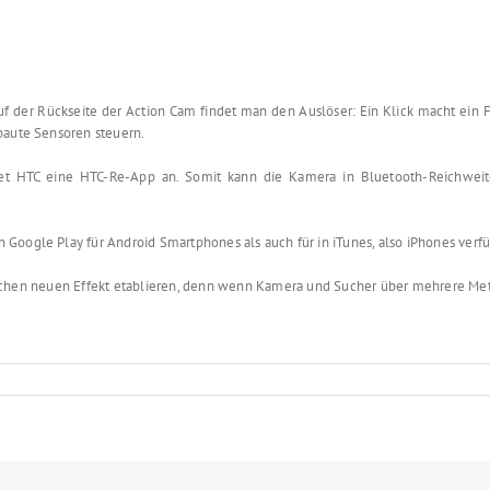
uf der Rückseite der Action Cam findet man den Auslöser: Ein Klick macht ein F
baute Sensoren steuern.
ietet HTC eine HTC-Re-App an. Somit kann die Kamera in Bluetooth-Reichwe
Google Play für Android Smartphones als auch für in iTunes, also iPhones verfü
anchen neuen Effekt etablieren, denn wenn Kamera und Sucher über mehrere M