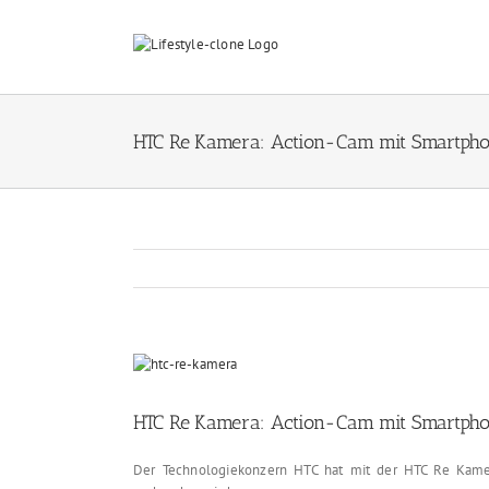
Skip
to
content
HTC Re Kamera: Action-Cam mit Smartpho
View
Larger
Image
HTC Re Kamera: Action-Cam mit Smartpho
Der Technologiekonzern HTC hat mit der HTC Re Kame