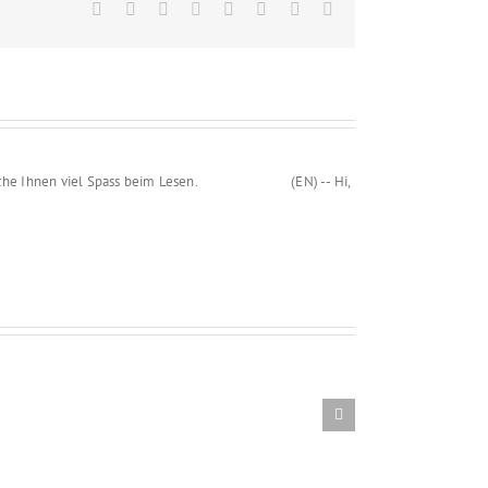
Facebook
X
Reddit
LinkedIn
Tumblr
Pinterest
Vk
Email
und wünsche Ihnen viel Spass beim Lesen. (EN) -- Hi,