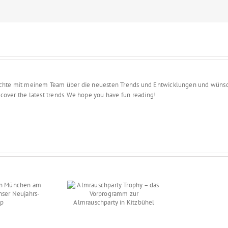
ch berichte mit meinem Team über die neuesten Trends und Entwicklungen 
d I cover the latest trends. We hope you have fun reading!
auschparty Trophy
s Vorprogramm zur
mrauschparty in
Kitzbühel