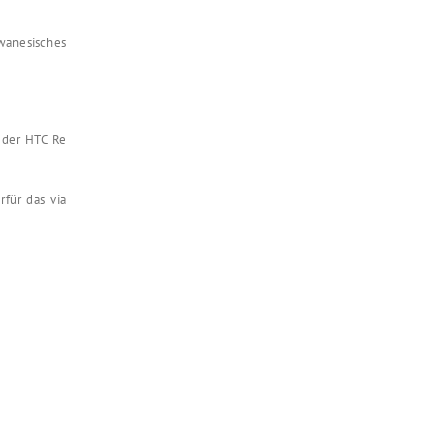
iwanesisches
 der HTC Re
für das via