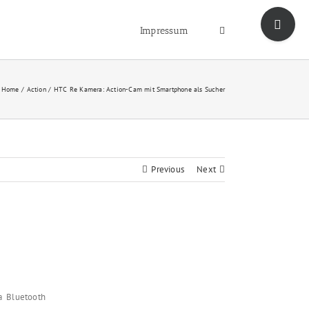
Toggle
Sliding
Impressum
Bar
Area
Home
Action
HTC Re Kamera: Action-Cam mit Smartphone als Sucher
Previous
Next
a Bluetooth