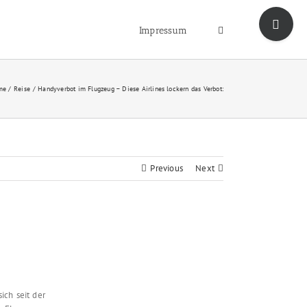
Toggle
Sliding
Impressum
Bar
Area
me
Reise
Handyverbot im Flugzeug – Diese Airlines lockern das Verbot:
Previous
Next
ich seit der