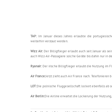
TAP:
Im Januar dieses Jahres erlaubte die portugiesis
weiterhin verstaut werden.
Wizz Air:
Der Billigflieger erlaubt auch seit Januar als 
auch Wizz-Air-Passagiere solche Geräte bis dahin nur in d
Ryanair:
Der irische Billigflieger erlaubt die Nutzung im 
Air France:
Jetzt zieht auch Air France nach. Telefonieren
LOT:
Die polnische Fluggesellschaft lockert ebenfalls ab 
Air Berlin:
Die Airline erwartet die Lockerung der Nutzung,