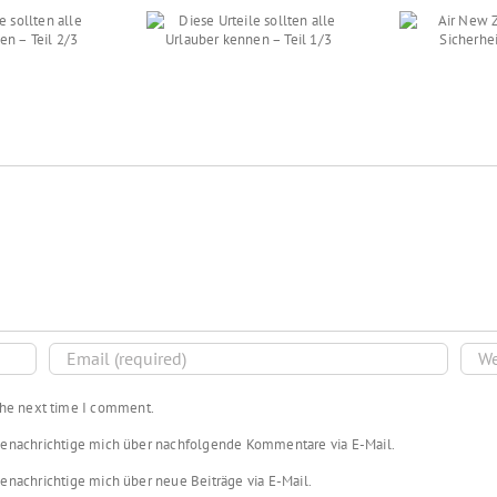
 Urteile sollten alle
Air New Zealand –
Mal
uber kennen – Teil
sexy
T
1/3
Sicherheitshinweise
Ma
 the next time I comment.
enachrichtige mich über nachfolgende Kommentare via E-Mail.
enachrichtige mich über neue Beiträge via E-Mail.