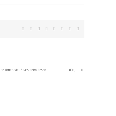
Facebook
X
Reddit
LinkedIn
Tumblr
Pinterest
Vk
Email
und wünsche Ihnen viel Spass beim Lesen. (EN) -- Hi,