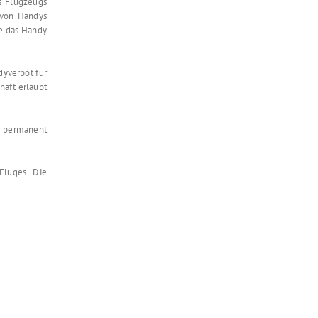
s Flugzeugs
 von Handys
te das Handy
dyverbot für
haft erlaubt
e permanent
Fluges. Die