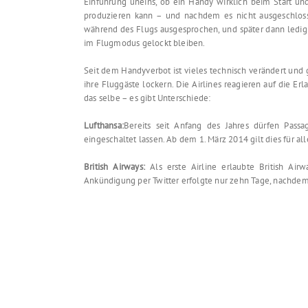
Einführung uneins, ob ein Handy wirklich beim Start u
produzieren kann – und nachdem es nicht ausgeschlos
während des Flugs ausgesprochen, und später dann ledigl
im Flugmodus gelockt bleiben.
Seit dem Handyverbot ist vieles technisch verändert und
ihre Fluggäste lockern. Die Airlines reagieren auf die Er
das selbe – es gibt Unterschiede:
Lufthansa:
Bereits seit Anfang des Jahres dürfen Pass
eingeschaltet lassen. Ab dem 1. März 2014 gilt dies für a
British Airways:
Als erste Airline erlaubte British Ai
Ankündigung per Twitter erfolgte nur zehn Tage, nachdem