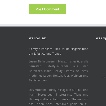
Wir über uns:
Wir emp
LifestyleTrends24 - Das Online Magazin rund
um Lifestyle und Trends
Lesen Sie in unserem Magazin alles über die
neuesten Lifestyle-Trends aus den
Bereichen Mode, Beauty, Fitness, Wellness,
modernes Leben, Reisen, Jobs, Wohnen und
in
Beziehungen.
Das moderne Lifestyle Magazin für Frau und
Mann bietet auch interessante Tipps und
Hintergrundberichte zu vielen Themen um
das Leben noch intensiver genießen zu