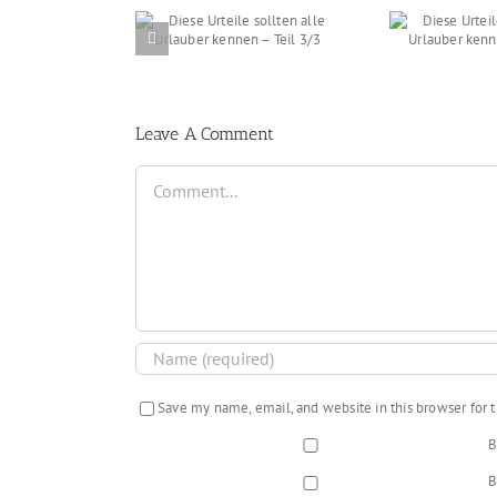
rteile sollten alle
Diese Urteile sollten alle
Diese
er kennen – Teil
Urlauber kennen – Teil
Urla
3/3
2/3
Leave A Comment
Comment
Save my name, email, and website in this browser for
B
B