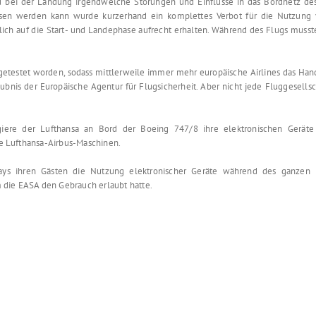
nd bei der Landung irgendwelche Störungen und Einflüsse in das Bordnetz de
sen werden kann wurde kurzerhand ein komplettes Verbot für die Nutzung
ich auf die Start- und Landephase aufrecht erhalten. Während des Flugs muss
 getestet worden, sodass mittlerweile immer mehr europäische Airlines das Han
laubnis der Europäische Agentur für Flugsicherheit. Aber nicht jede Fluggesellsc
agiere der Lufthansa an Bord der Boeing 747/8 ihre elektronischen Gerät
lle Lufthansa-Airbus-Maschinen.
rways ihren Gästen die Nutzung elektronischer Geräte während des ganzen 
 die EASA den Gebrauch erlaubt hatte.