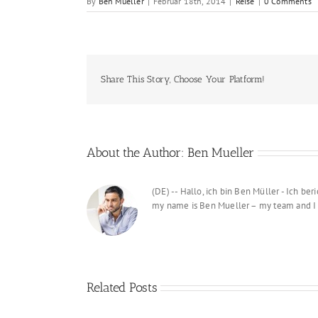
By
Ben Mueller
|
Februar 18th, 2014
|
Reise
|
0 Comments
Share This Story, Choose Your Platform!
About the Author:
Ben Mueller
(DE) -- Hallo, ich bin Ben Müller - I
my name is Ben Mueller – my team an
Related Posts