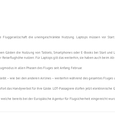
che Fluggesellschaft die uneingeschränkte Nutzung. Laptops müssen vor Sta
seinen Gästen die Nutzung von Tablets, Smartphones oder E-Books bei Start und
er Reiseflughöhe nutzen. Für Laptops gilt das weiterhin, sie haben auch beim A
Flugmodus in allen Phasen des Fluges seit Anfang Februar.
 bleibt – wie bei den anderen Airlines – weiterhin während des gesamtes Fluges 
sofort das Handyverbot für ihre Gäste. LOT-Passagiere dürfen jetzt elektronisch
 welche bereits bei der Europäische Agentur für Flugsicherheit eingereicht wur