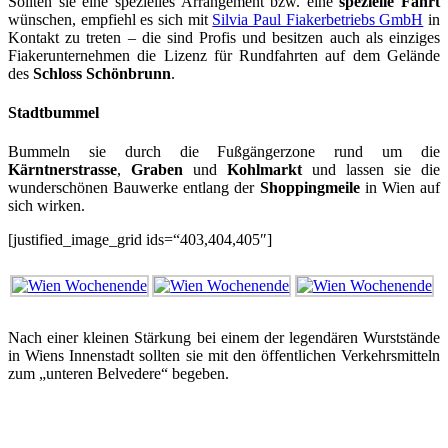
Sollten sie eine spezielles Arrangement bzw. eine
spezielle Fahrt
wünschen, empfiehl es sich mit
Silvia Paul Fiakerbetriebs GmbH
in
Kontakt zu treten – die sind Profis und besitzen auch als einziges
Fiakerunternehmen die Lizenz für Rundfahrten auf dem Gelände
des
Schloss Schönbrunn
.
Stadtbummel
Bummeln sie durch die Fußgängerzone rund um die
Kärntnerstrasse
,
Graben
und
Kohlmarkt
und lassen sie die
wunderschönen Bauwerke entlang der
Shoppingmeile
in Wien auf
sich wirken.
[justified_image_grid ids=“403,404,405″]
Nach einer kleinen Stärkung bei einem der legendären Wurststände
in Wiens Innenstadt sollten sie mit den öffentlichen Verkehrsmitteln
zum „unteren Belvedere“ begeben.