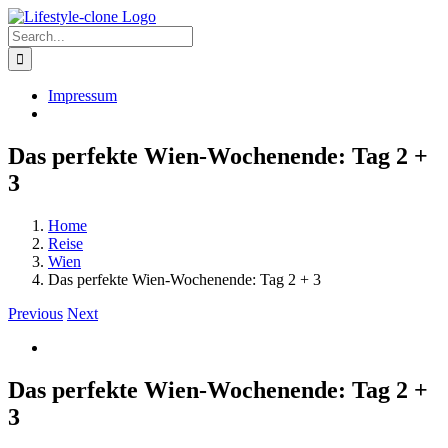
Skip
to
Search
content
for:
Impressum
Das perfekte Wien-Wochenende: Tag 2 +
3
Home
Reise
Wien
Das perfekte Wien-Wochenende: Tag 2 + 3
Previous
Next
View
Larger
Image
Das perfekte Wien-Wochenende: Tag 2 +
3