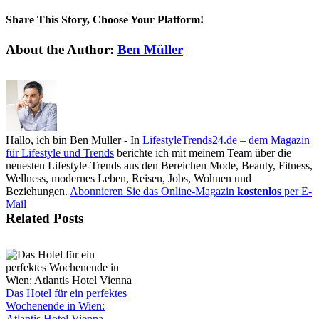
Share This Story, Choose Your Platform!
Facebook
X
Reddit
LinkedIn
Tumblr
Pinterest
Vk
Email
About the Author:
Ben Müller
Hallo, ich bin Ben Müller - In
LifestyleTrends24.de – dem Magazin
für Lifestyle und Trends
berichte ich mit meinem Team über die
neuesten Lifestyle-Trends aus den Bereichen Mode, Beauty, Fitness,
Wellness, modernes Leben, Reisen, Jobs, Wohnen und
Beziehungen.
Abonnieren Sie das Online-Magazin
kostenlos
per E-
Mail
Related Posts
Das Hotel für ein perfektes
Wochenende in Wien:
Atlantis Hotel Vienna