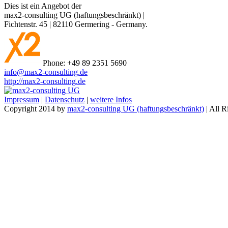
Dies ist ein Angebot der
max2-consulting UG (haftungsbeschränkt)
|
Fichtenstr. 45
|
82110
Germering
-
Germany
.
Phone:
+49 89 2351 5690
info@max2-consulting.de
http://max2-consulting.de
Impressum
|
Datenschutz
|
weitere Infos
Copyright 2014 by
max2-consulting UG (haftungsbeschränkt)
| All R