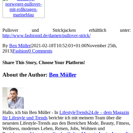
Pullover und Strickjacken erhältlich unter:
http://www.fashionid.de/damen/pullover-strick/
By
Ben Müller
|
2021-02-18T10:52:03+01:00
November 25th,
2013
|
Fashion
|
0 Comments
Share This Story, Choose Your Platform!
Facebook
X
Reddit
LinkedIn
Tumblr
Pinterest
Vk
Email
About the Author:
Ben Müller
Hallo, ich bin Ben Müller - In
LifestyleTrends24.de – dem Magazin
für Lifestyle und Trends
berichte ich mit meinem Team über die
neuesten Lifestyle-Trends aus den Bereichen Mode, Beauty, Fitness,
Wellness, modernes Leben, Reisen, Jobs, Wohnen und