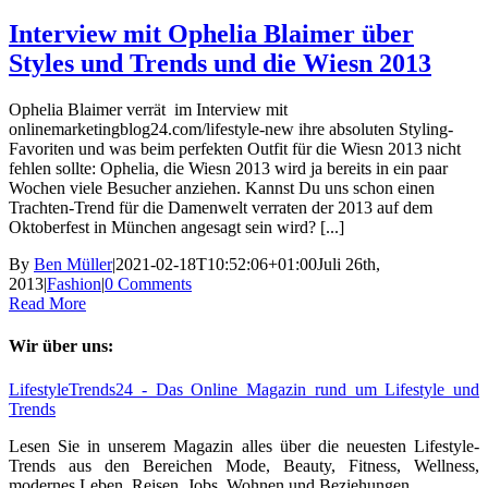
Interview mit Ophelia Blaimer über
Styles und Trends und die Wiesn 2013
Ophelia Blaimer verrät im Interview mit
onlinemarketingblog24.com/lifestyle-new ihre absoluten Styling-
Favoriten und was beim perfekten Outfit für die Wiesn 2013 nicht
fehlen sollte: Ophelia, die Wiesn 2013 wird ja bereits in ein paar
Wochen viele Besucher anziehen. Kannst Du uns schon einen
Trachten-Trend für die Damenwelt verraten der 2013 auf dem
Oktoberfest in München angesagt sein wird? [...]
By
Ben Müller
|
2021-02-18T10:52:06+01:00
Juli 26th,
2013
|
Fashion
|
0 Comments
Read More
Wir über uns:
LifestyleTrends24 - Das Online Magazin rund um Lifestyle und
Trends
Lesen Sie in unserem Magazin alles über die neuesten Lifestyle-
Trends aus den Bereichen Mode, Beauty, Fitness, Wellness,
modernes Leben, Reisen, Jobs, Wohnen und Beziehungen.