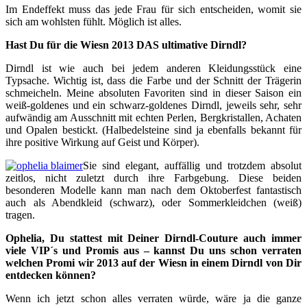
Im Endeffekt muss das jede Frau für sich entscheiden, womit sie
sich am wohlsten fühlt. Möglich ist alles.
Hast Du für die Wiesn 2013 DAS ultimative Dirndl?
Dirndl ist wie auch bei jedem anderen Kleidungsstück eine
Typsache. Wichtig ist, dass die Farbe und der Schnitt der Trägerin
schmeicheln. Meine absoluten Favoriten sind in dieser Saison ein
weiß-goldenes und ein schwarz-goldenes Dirndl, jeweils sehr, sehr
aufwändig am Ausschnitt mit echten Perlen, Bergkristallen, Achaten
und Opalen bestickt. (Halbedelsteine sind ja ebenfalls bekannt für
ihre positive Wirkung auf Geist und Körper).
Sie sind elegant, auffällig und trotzdem absolut
zeitlos, nicht zuletzt durch ihre Farbgebung. Diese beiden
besonderen Modelle kann man nach dem Oktoberfest fantastisch
auch als Abendkleid (schwarz), oder Sommerkleidchen (weiß)
tragen.
Ophelia, Du stattest mit Deiner Dirndl-Couture auch immer
viele VIP´s und Promis aus – kannst Du uns schon verraten
welchen Promi wir 2013 auf der Wiesn in einem Dirndl von Dir
entdecken können?
Wenn ich jetzt schon alles verraten würde, wäre ja die ganze