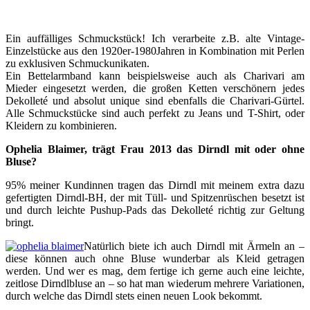
Ein auffälliges Schmuckstück! Ich verarbeite z.B. alte Vintage-
Einzelstücke aus den 1920er-1980Jahren in Kombination mit Perlen
zu exklusiven Schmuckunikaten.
Ein Bettelarmband kann beispielsweise auch als Charivari am
Mieder eingesetzt werden, die großen Ketten verschönern jedes
Dekolleté und absolut unique sind ebenfalls die Charivari-Gürtel.
Alle Schmuckstücke sind auch perfekt zu Jeans und T-Shirt, oder
Kleidern zu kombinieren.
Ophelia Blaimer, trägt Frau 2013 das Dirndl mit oder ohne
Bluse?
95% meiner Kundinnen tragen das Dirndl mit meinem extra dazu
gefertigten Dirndl-BH, der mit Tüll- und Spitzenrüschen besetzt ist
und durch leichte Pushup-Pads das Dekolleté richtig zur Geltung
bringt.
Natürlich biete ich auch Dirndl mit Ärmeln an –
diese können auch ohne Bluse wunderbar als Kleid getragen
werden. Und wer es mag, dem fertige ich gerne auch eine leichte,
zeitlose Dirndlbluse an – so hat man wiederum mehrere Variationen,
durch welche das Dirndl stets einen neuen Look bekommt.