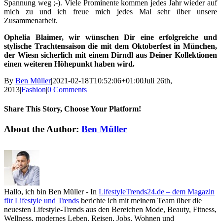
Spannung weg ;-). Viele Prominente kommen jedes Jahr wieder auf
mich zu und ich freue mich jedes Mal sehr über unsere
Zusammenarbeit.
Ophelia Blaimer, wir wünschen Dir eine erfolgreiche und
stylische Trachtensaison die mit dem Oktoberfest in München,
der Wiesn sicherlich mit einem Dirndl aus Deiner Kollektionen
einen weiteren Höhepunkt haben wird.
By
Ben Müller
|
2021-02-18T10:52:06+01:00
Juli 26th,
2013
|
Fashion
|
0 Comments
Share This Story, Choose Your Platform!
Facebook
X
Reddit
LinkedIn
Tumblr
Pinterest
Vk
Email
About the Author:
Ben Müller
Hallo, ich bin Ben Müller - In
LifestyleTrends24.de – dem Magazin
für Lifestyle und Trends
berichte ich mit meinem Team über die
neuesten Lifestyle-Trends aus den Bereichen Mode, Beauty, Fitness,
Wellness, modernes Leben, Reisen, Jobs, Wohnen und