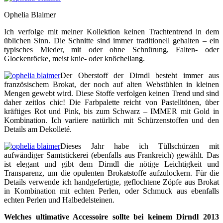
Ophelia Blaimer
Ich verfolge mit meiner Kollektion keinen Trachtentrend in dem
üblichen Sinn. Die Schnitte sind immer traditionell gehalten – ein
typisches Mieder, mit oder ohne Schnürung, Falten- oder
Glockenröcke, meist knie- oder knöchellang.
Der Oberstoff der Dirndl besteht immer aus
französischem Brokat, der noch auf alten Webstühlen in kleinen
Mengen gewebt wird. Diese Stoffe verfolgen keinen Trend und sind
daher zeitlos chic! Die Farbpalette reicht von Pastelltönen, über
kräftiges Rot und Pink, bis zum Schwarz – IMMER mit Gold in
Kombination. Ich variiere natürlich mit Schürzenstoffen und den
Details am Dekolleté.
Dieses Jahr habe ich Tüllschürzen mit
aufwändiger Samtstickerei (ebenfalls aus Frankreich) gewählt. Das
ist elegant und gibt dem Dirndl die nötige Leichtigkeit und
Transparenz, um die opulenten Brokatstoffe aufzulockern. Für die
Details verwende ich handgefertigte, geflochtene Zöpfe aus Brokat
in Kombination mit echten Perlen, oder Schmuck aus ebenfalls
echten Perlen und Halbedelsteinen.
Welches ultimative Accessoire sollte bei keinem Dirndl 2013