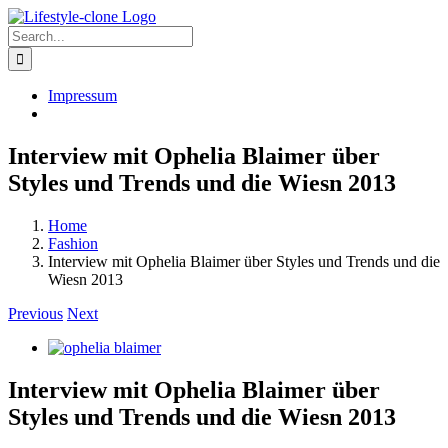
Skip
to
Search
content
for:
Impressum
Interview mit Ophelia Blaimer über
Styles und Trends und die Wiesn 2013
Home
Fashion
Interview mit Ophelia Blaimer über Styles und Trends und die
Wiesn 2013
Previous
Next
View
Larger
Image
Interview mit Ophelia Blaimer über
Styles und Trends und die Wiesn 2013