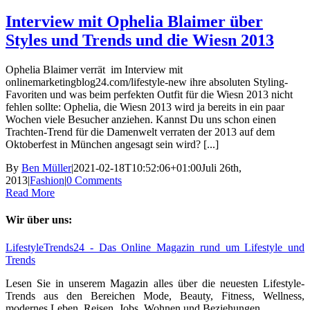
Interview mit Ophelia Blaimer über
Styles und Trends und die Wiesn 2013
Ophelia Blaimer verrät im Interview mit
onlinemarketingblog24.com/lifestyle-new ihre absoluten Styling-
Favoriten und was beim perfekten Outfit für die Wiesn 2013 nicht
fehlen sollte: Ophelia, die Wiesn 2013 wird ja bereits in ein paar
Wochen viele Besucher anziehen. Kannst Du uns schon einen
Trachten-Trend für die Damenwelt verraten der 2013 auf dem
Oktoberfest in München angesagt sein wird? [...]
By
Ben Müller
|
2021-02-18T10:52:06+01:00
Juli 26th,
2013
|
Fashion
|
0 Comments
Read More
Wir über uns:
LifestyleTrends24 - Das Online Magazin rund um Lifestyle und
Trends
Lesen Sie in unserem Magazin alles über die neuesten Lifestyle-
Trends aus den Bereichen Mode, Beauty, Fitness, Wellness,
modernes Leben, Reisen, Jobs, Wohnen und Beziehungen.