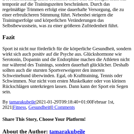
temporär auf die Trainingszeiten beschränken. Durch das
regelmäßige Trimmen erfolgt eine dauerhafte Versorgung, die zu
einer erfreulicheren Stimmung führt. Nebenbei steigern die
Trainingserfolge und körperlichen Veränderungen das
Selbstbewusstsein, was zu einer größeren Zufriedenheit führt.
Fazit
Sport ist nicht nur förderlich für die körperliche Gesundheit, sondern
wirkt sich auch positiv auf die Psyche aus. Glückshormone wie
Serotonin, Dopamin und die Endorphine machen die Athleten nicht
nur während des Trainings, sondern dauerhaft glücklicher. Deshalb
sollten auch die stursten Sportverweigerer den inneren
Schweinehund überwinden. Egal, ob Krafttraining, Tennis oder
Schwimmen. Nur nicht vom ersten Muskelkater oder von kleinen
Rückschlägen unterkriegen lassen. Dann kann der Sport ein Segen
sein.
By
tamarakubeile
|
2021-01-29T09:18:40+01:00
Februar 1st,
2021
|
Fitness
,
Gesundheit
|
0 Comments
Share This Story, Choose Your Platform!
Facebook
X
Reddit
LinkedIn
Tumblr
Pinterest
Vk
Email
About the Author:
tamarakubeile