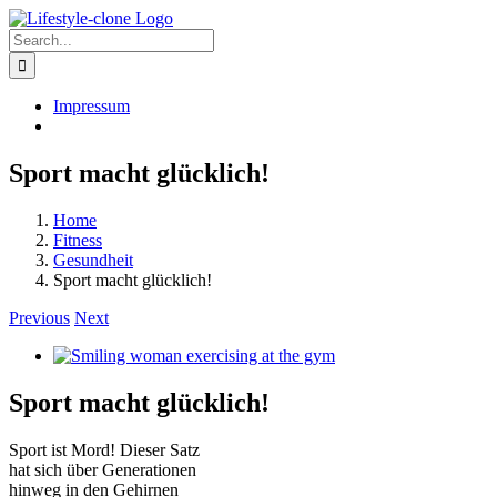
Skip
to
Search
content
for:
Impressum
Sport macht glücklich!
Home
Fitness
Gesundheit
Sport macht glücklich!
Previous
Next
View
Larger
Image
Sport macht glücklich!
Sport ist Mord! Dieser Satz
hat sich über Generationen
hinweg in den Gehirnen