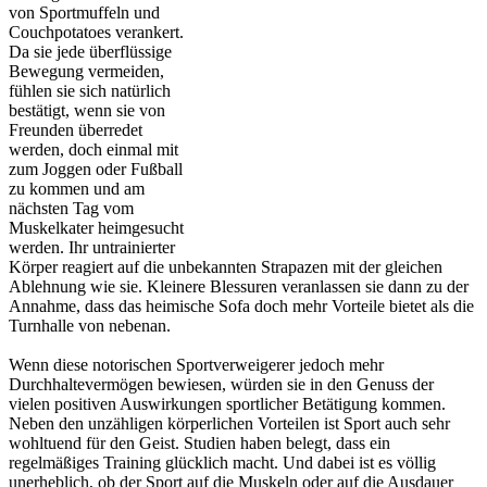
von Sportmuffeln und
Couchpotatoes verankert.
Da sie jede überflüssige
Bewegung vermeiden,
fühlen sie sich natürlich
bestätigt, wenn sie von
Freunden überredet
werden, doch einmal mit
zum Joggen oder Fußball
zu kommen und am
nächsten Tag vom
Muskelkater heimgesucht
werden. Ihr untrainierter
Körper reagiert auf die unbekannten Strapazen mit der gleichen
Ablehnung wie sie. Kleinere Blessuren veranlassen sie dann zu der
Annahme, dass das heimische Sofa doch mehr Vorteile bietet als die
Turnhalle von nebenan.
Wenn diese notorischen Sportverweigerer jedoch mehr
Durchhaltevermögen bewiesen, würden sie in den Genuss der
vielen positiven Auswirkungen sportlicher Betätigung kommen.
Neben den unzähligen körperlichen Vorteilen ist Sport auch sehr
wohltuend für den Geist. Studien haben belegt, dass ein
regelmäßiges Training glücklich macht. Und dabei ist es völlig
unerheblich, ob der Sport auf die Muskeln oder auf die Ausdauer