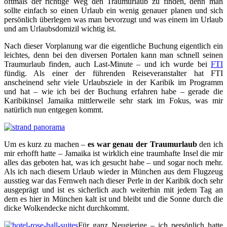
oftmals der richtige Weg den Traumurlaub zu finden, denn man
sollte einfach so einen Urlaub ein wenig genauer planen und sich
persönlich überlegen was man bevorzugt und was einem im Urlaub
und am Urlaubsdomizil wichtig ist.
Nach dieser Vorplanung war die eigentliche Buchung eigentlich ein
leichtes, denn bei den diversen Portalen kann man schnell seinen
Traumurlaub finden, auch Last-Minute – und ich wurde bei
FTI
fündig. Als einer der führenden Reiseveranstalter hat FTI
anscheinend sehr viele Urlaubsziele in der Karibik im Programm
und hat – wie ich bei der Buchung erfahren habe – gerade die
Karibikinsel Jamaika mittlerweile sehr stark im Fokus, was mir
natürlich nun entgegen kommt.
Um es kurz zu machen –
es war genau der Traumurlaub
den ich
mir erhofft hatte – Jamaika ist wirklich eine traumhafte Insel die mir
alles das geboten hat, was ich gesucht habe – und sogar noch mehr.
Als ich nach diesem Urlaub wieder in München aus dem Flugzeug
ausstieg war das Fernweh nach dieser Perle in der Karibik doch sehr
ausgeprägt und ist es sicherlich auch weiterhin mit jedem Tag an
dem es hier in München kalt ist und bleibt und die Sonne durch die
dicke Wolkendecke nicht durchkommt.
Für ganz Neugierige – ich persönlich hatte