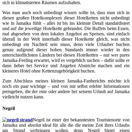
sich in klimatisierten Räumen aufzuhalten.
Was man auch noch unbedingt wissen sollte ist, dass man sich in
diesen großen Hotelkomplexen dieser Hotelketten nicht unbedingt
wie in Jamaika fühlt – alles ist bis ins kleinste Detail standardisiert
und auf die jeweilige Hotelkette gebrandet. Die Buffets beim Essen,
mal abgesehen von dem lokalen Angebot an Speisen, sind einfach
überall in der Welt innerhalb dieser Hotelkette gleich, was nicht
unbedingt ein Nachteil sein muss, denn viele Urlauber buchen
genau aufgrund dieser hohen Standards immer wieder in den
unterschiedlichsten Ländern bei diesen Hotelketten – nur wer pures
Jamaika-Feeling erwartet, wird es vergeblich suchen – dafür sollte er
dann lieber bei Service und Angebot Abstriche machen und ein
kleineres Hotel ohne Kettenzugehörigkeit buchen.
Zum Abschluss meines kleinen Jamaika-Fanberichts möchte ich
noch ein paar wichtige – und von mir selbst erlebte Informationen
preisgeben, die der eine oder andere bei seinem Urlaub auf Jamaika
vielleicht nutzen kann.
Negril
Negril ist einer der bekanntesten Touristenorte von
Jamaika und absolut ideal für alle die die meiste Zeit ihres Urlaubs
am Strand verbringen wollen, denn Negril bietet einen