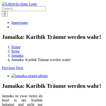
Skip
to
Search
content
for:
Impressum
Jamaika: Karibik Träume werden wahr!
Home
Reise
Jamaika
Jamaika: Karibik Träume werden wahr!
Previous
Next
View
Larger
Image
Jamaika: Karibik Träume werden wahr!
Jamaika ist zwar vielen als
Insel in der Karibik
bekannt, und nicht nur