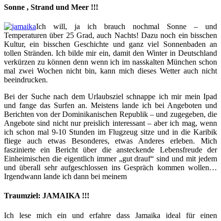
Sonne , Strand und Meer !!!
Ich will, ja ich brauch nochmal Sonne – und
Temperaturen über 25 Grad, auch Nachts! Dazu noch ein bisschen
Kultur, ein bisschen Geschichte und ganz viel Sonnenbaden an
tollen Stränden. Ich bilde mir ein, damit den Winter in Deutschland
verkürzen zu können denn wenn ich im nasskalten München schon
mal zwei Wochen nicht bin, kann mich dieses Wetter auch nicht
beeindrucken.
Bei der Suche nach dem Urlaubsziel schnappe ich mir mein Ipad
und fange das Surfen an. Meistens lande ich bei Angeboten und
Berichten von der Dominikanischen Republik – und zugegeben, die
Angebote sind nicht nur preislich interessant – aber ich mag, wenn
ich schon mal 9-10 Stunden im Flugzeug sitze und in die Karibik
fliege auch etwas Besonderes, etwas Anderes erleben. Mich
faszinierte ein Bericht über die ansteckende Lebensfreude der
Einheimischen die eigentlich immer „gut drauf“ sind und mit jedem
und überall sehr aufgeschlossen ins Gespräch kommen wollen…
Irgendwann lande ich dann bei meinem
Traumziel: JAMAIKA !!!
Ich lese mich ein und erfahre dass Jamaika ideal für einen