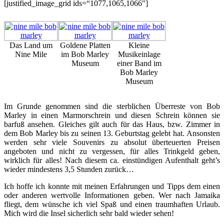
[justified_image_grid ids=“1077,1065,1066″]
Das Land um
Goldene Platten
Kleine
Nine Mile
im Bob Marley
Musikeinlage
Museum
einer Band im
Bob Marley
Museum
Im Grunde genommen sind die sterblichen Überreste von Bob
Marley in einen Marmorschrein und diesen Schrein können sie
barfuß ansehen. Gleiches gilt auch für das Haus, bzw. Zimmer in
dem Bob Marley bis zu seinen 13. Geburtstag gelebt hat. Ansonsten
werden sehr viele Souvenirs zu absolut überteuerten Preisen
angeboten und nicht zu vergessen, für alles Trinkgeld geben,
wirklich für alles! Nach diesem ca. einstündigen Aufenthalt geht’s
wieder mindestens 3,5 Stunden zurück…
Ich hoffe ich konnte mit meinen Erfahrungen und Tipps dem einen
oder anderen wertvolle Informationen geben. Wer nach Jamaika
fliegt, dem wünsche ich viel Spaß und einen traumhaften Urlaub.
Mich wird die Insel sicherlich sehr bald wieder sehen!