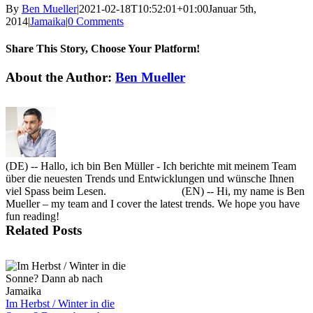
By
Ben Mueller
|
2021-02-18T10:52:01+01:00
Januar 5th,
2014
|
Jamaika
|
0 Comments
Share This Story, Choose Your Platform!
Facebook
X
Reddit
LinkedIn
Tumblr
Pinterest
Vk
Email
About the Author:
Ben Mueller
(DE) -- Hallo, ich bin Ben Müller - Ich berichte mit meinem Team
über die neuesten Trends und Entwicklungen und wünsche Ihnen
viel Spass beim Lesen. (EN) -- Hi, my name is Ben
Mueller – my team and I cover the latest trends. We hope you have
fun reading!
Related Posts
Im Herbst / Winter in die