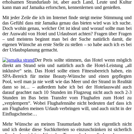
erholsamen Strandurlaub ist, aber auch Land, Leute und Kultur
kann man auf Jamaika erforschen, kennenlernen und genießen.
Mit jeder Zeile die ich im Internet finde steigt meine Stimmung und
das Gefühl dass mir Jamaika genau das bieten wird was ich suche.
Doch wohin genau, welcher Ort ist ideal und worauf sollte man bei
der Auswahl von Hotel und Urlaubsort achten? Fragen über Fragen
– und meistens beginnt man bei der Suche natürlich damit, die
eigenen Wünsche an erste Stelle zu stellen – so habe auch ich es bei
der Urlaubsplanung gemacht.
Der Preis sollte stimmen, das Hotel wenn möglich
direkt am Strand sein und natürlich auch die Hotel-Leistung „all
inklusive“ sein. Das Hotel sollte einen Fitnessbereich haben, ein
SPA-Bereich für meine Beauty-Wünsche und einen gepflegten
Pool, weil man ja nie weiß wie das Meer und der Strand in Realität
dann so ist… – außerdem habe ich bei der Hotelauswahl auch
darauf geachtet nach 10 Stunden im Flugzeug nicht auch noch 2-3
Stunden im Bus beim Transfer vom Flughafen zum Hotel zu
„verplempern“. Wobei Flughafennähe nicht bedeuten darf dass ich
am Flughafen meinen Urlaub verbringen will, und auch nicht in der
Einflugschneise…
Mehr Wünsche an meinen Traumurlaub hatte ich eigentlich nicht
und ich denke diese Suchkriterien so einzuschränken ist sicherlich