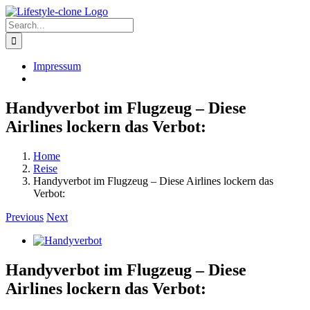
Skip
to
Search
content
for:
Impressum
Handyverbot im Flugzeug – Diese
Airlines lockern das Verbot:
Home
Reise
Handyverbot im Flugzeug – Diese Airlines lockern das
Verbot:
Previous
Next
View
Larger
Image
Handyverbot im Flugzeug – Diese
Airlines lockern das Verbot: