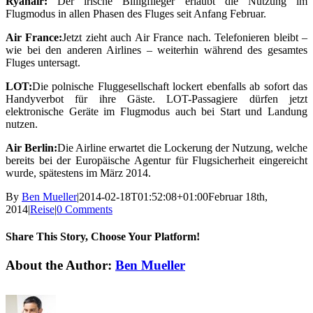
Ryanair:
Der irische Billigflieger erlaubt die Nutzung im
Flugmodus in allen Phasen des Fluges seit Anfang Februar.
Air France:
Jetzt zieht auch Air France nach. Telefonieren bleibt –
wie bei den anderen Airlines – weiterhin während des gesamtes
Fluges untersagt.
LOT:
Die polnische Fluggesellschaft lockert ebenfalls ab sofort das
Handyverbot für ihre Gäste. LOT-Passagiere dürfen jetzt
elektronische Geräte im Flugmodus auch bei Start und Landung
nutzen.
Air Berlin:
Die Airline erwartet die Lockerung der Nutzung, welche
bereits bei der Europäische Agentur für Flugsicherheit eingereicht
wurde, spätestens im März 2014.
By
Ben Mueller
|
2014-02-18T01:52:08+01:00
Februar 18th,
2014
|
Reise
|
0 Comments
Share This Story, Choose Your Platform!
Facebook
X
Reddit
LinkedIn
Tumblr
Pinterest
Vk
Email
About the Author:
Ben Mueller