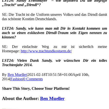
LST24: Sandy Erlenmayer – wie definierst Du die Begriffe
„Tracht“ und „Dirndl“?
SE: Die Tracht ist die Uniform unseres Volkes und das Dirndl damit
das schönste Kostüm Deutschlands.
LST24: Sandy, wie kann man mit Dir in Kontakt kommen um
auch so einen exklusiven Dirndl-Traum sein Eigen nennen zu
können?
SE: Der einfachste Weg zu mir ist sicherlich meine
Homepage:
http://www.trachtundkostuem.de/
LST24: Vielen Dank Sandy, wir wünschen Dir ein tolles
Trachtenjahr 2014.
By
Ben Mueller
|
2021-02-18T10:51:58+01:00
April 10th,
2014
|
Fashion
|
0 Comments
Share This Story, Choose Your Platform!
Facebook
X
Reddit
LinkedIn
Tumblr
Pinterest
Vk
Email
About the Author:
Ben Mueller