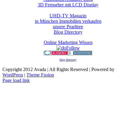
3D Fernseher mit LCD Display
UHD-TV Magazin
in München Immobilien verkaufen
unsere Pearltree
Blog Directory
Online Marketing Wissen
blog directory
Copyright 2012 Avada | All Rights Reserved | Powered by
WordPress
|
Theme Fusion
Toggle
Page load link
Sliding
Go
Bar
to
Area
Top