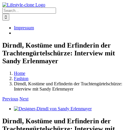
Skip
to
Search
content
for:
Impressum
Dirndl, Kostüme und Erfinderin der
Trachtengürtelschürze: Interview mit
Sandy Erlenmayer
Home
Fashion
Dirndl, Kostüme und Erfinderin der Trachtengürtelschürze:
Interview mit Sandy Erlenmayer
Previous
Next
View
Larger
Image
Dirndl, Kostüme und Erfinderin der
Trachtengürtelschürze: Interview mit