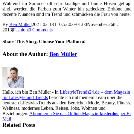
Während im Sommer oft sehr knallige und bunte Hosen gefragt
sind, werden die Farben zum Winter hin gedeckter. Erdtöne und
dezente Nuancen sind im Trend und schmücken die Frau von heute.
By
Ben Müller
|
2021-02-18T10:52:03+01:00
November 26th,
2013
|
Fashion
|
0 Comments
Share This Story, Choose Your Platform!
Facebook
X
Reddit
LinkedIn
Tumblr
Pinterest
Vk
Email
About the Author:
Ben Müller
Hallo, ich bin Ben Müller - In
LifestyleTrends24.de – dem Magazin
für Lifestyle und Trends
berichte ich mit meinem Team über die
neuesten Lifestyle-Trends aus den Bereichen Mode, Beauty, Fitness,
Wellness, modernes Leben, Reisen, Jobs, Wohnen und
Beziehungen.
Abonnieren Sie das Online-Magazin
kostenlos
per E-
Mail
Related Posts