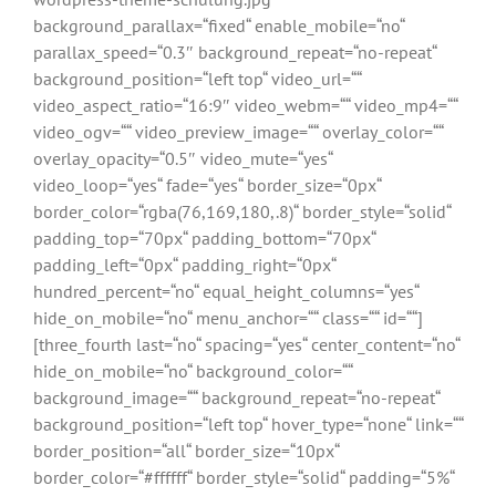
background_parallax=“fixed“ enable_mobile=“no“
parallax_speed=“0.3″ background_repeat=“no-repeat“
background_position=“left top“ video_url=““
video_aspect_ratio=“16:9″ video_webm=““ video_mp4=““
video_ogv=““ video_preview_image=““ overlay_color=““
overlay_opacity=“0.5″ video_mute=“yes“
video_loop=“yes“ fade=“yes“ border_size=“0px“
border_color=“rgba(76,169,180,.8)“ border_style=“solid“
padding_top=“70px“ padding_bottom=“70px“
padding_left=“0px“ padding_right=“0px“
hundred_percent=“no“ equal_height_columns=“yes“
hide_on_mobile=“no“ menu_anchor=““ class=““ id=““]
[three_fourth last=“no“ spacing=“yes“ center_content=“no“
hide_on_mobile=“no“ background_color=““
background_image=““ background_repeat=“no-repeat“
background_position=“left top“ hover_type=“none“ link=““
border_position=“all“ border_size=“10px“
border_color=“#ffffff“ border_style=“solid“ padding=“5%“