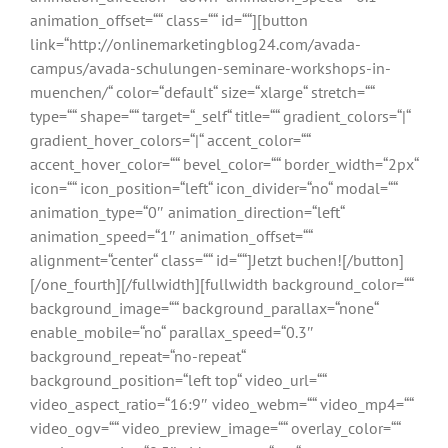
animation_offset=““ class=““ id=““][button
link=“http://onlinemarketingblog24.com/avada-
campus/avada-schulungen-seminare-workshops-in-
muenchen/“ color=“default“ size=“xlarge“ stretch=““
type=““ shape=““ target=“_self“ title=““ gradient_colors=“|“
gradient_hover_colors=“|“ accent_color=““
accent_hover_color=““ bevel_color=““ border_width=“2px“
icon=““ icon_position=“left“ icon_divider=“no“ modal=““
animation_type=“0″ animation_direction=“left“
animation_speed=“1″ animation_offset=““
alignment=“center“ class=““ id=““]Jetzt buchen![/button]
[/one_fourth][/fullwidth][fullwidth background_color=““
background_image=““ background_parallax=“none“
enable_mobile=“no“ parallax_speed=“0.3″
background_repeat=“no-repeat“
background_position=“left top“ video_url=““
video_aspect_ratio=“16:9″ video_webm=““ video_mp4=““
video_ogv=““ video_preview_image=““ overlay_color=““