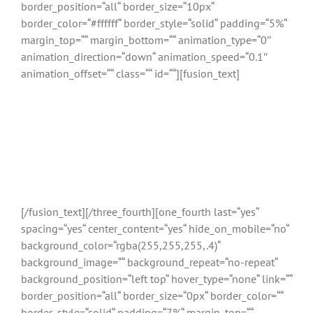
border_position=“all“ border_size=“10px“
border_color=“#ffffff“ border_style=“solid“ padding=“5%“
margin_top=““ margin_bottom=““ animation_type=“0″
animation_direction=“down“ animation_speed=“0.1″
animation_offset=““ class=““ id=““][fusion_text]
Buchen Sie jetzt Ihre AVADA
Schulung!
Die offizielle Schulung für das weltweit beliebteste WordPress
Theme
[/fusion_text][/three_fourth][one_fourth last=“yes“
spacing=“yes“ center_content=“yes“ hide_on_mobile=“no“
background_color=“rgba(255,255,255,.4)“
background_image=““ background_repeat=“no-repeat“
background_position=“left top“ hover_type=“none“ link=““
border_position=“all“ border_size=“0px“ border_color=““
border_style=“solid“ padding=“7%“ margin_top=““