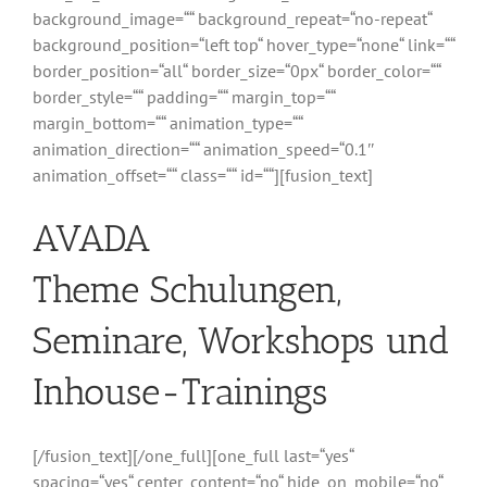
background_image=““ background_repeat=“no-repeat“
background_position=“left top“ hover_type=“none“ link=““
border_position=“all“ border_size=“0px“ border_color=““
border_style=““ padding=““ margin_top=““
margin_bottom=““ animation_type=““
animation_direction=““ animation_speed=“0.1″
animation_offset=““ class=““ id=““][fusion_text]
AVADA
Theme Schulungen,
Seminare, Workshops und
Inhouse-Trainings
[/fusion_text][/one_full][one_full last=“yes“
spacing=“yes“ center_content=“no“ hide_on_mobile=“no“