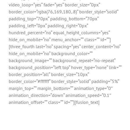
video_loop=“yes“ fade=“yes“ border_size=“0px“
border_color=“rgba(76,169,180,.8)“ border_style=“solid“
padding_top=“70px“ padding_bottom=“70px“
padding_left=“0px“ padding_right=“0px“
hundred_percent=“no“ equal_height_columns=“yes“
hide_on_mobile=“no“ menu_anchor=““ class=““ id=““]
[three_fourth last=“no“ spacing=“yes“ center_content=“no“
hide_on_mobile=“no“ background_color=““
background_image=““ background_repeat=“no-repeat“
background_position=“left top“ hover_type=“none“ link=““
border_position=“all“ border_size=“10px“
border_color=“#ffffff“ border_style=“solid“ padding=“5%“
margin_top=““ margin_bottom=““ animation_type=“0″
animation_direction=“down“ animation_speed=“0.1″
animation_offset=““ class=““ id=““][fusion_text]
Buchen Sie jetzt Ihre AVADA
Schulung!