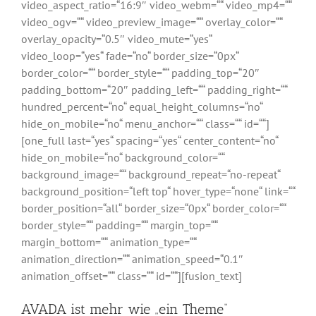
video_aspect_ratio=“16:9″ video_webm=““ video_mp4=““
video_ogv=““ video_preview_image=““ overlay_color=““
overlay_opacity=“0.5″ video_mute=“yes“
video_loop=“yes“ fade=“no“ border_size=“0px“
border_color=““ border_style=““ padding_top=“20″
padding_bottom=“20″ padding_left=““ padding_right=““
hundred_percent=“no“ equal_height_columns=“no“
hide_on_mobile=“no“ menu_anchor=““ class=““ id=““]
[one_full last=“yes“ spacing=“yes“ center_content=“no“
hide_on_mobile=“no“ background_color=““
background_image=““ background_repeat=“no-repeat“
background_position=“left top“ hover_type=“none“ link=““
border_position=“all“ border_size=“0px“ border_color=““
border_style=““ padding=““ margin_top=““
margin_bottom=““ animation_type=““
animation_direction=““ animation_speed=“0.1″
animation_offset=““ class=““ id=““][fusion_text]
AVADA ist mehr wie „ein Theme“