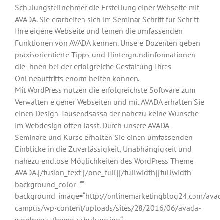
Schulungsteilnehmer die Erstellung einer Webseite mit
AVADA. Sie erarbeiten sich im Seminar Schritt für Schritt
Ihre eigene Webseite und lernen die umfassenden
Funktionen von AVADA kennen. Unsere Dozenten geben
praxisorientierte Tipps und Hintergrundinformationen
die Ihnen bei der erfolgreiche Gestaltung Ihres
Onlineauftritts enorm helfen können.
Mit WordPress nutzen die erfolgreichste Software zum
Verwalten eigener Webseiten und mit AVADA erhalten Sie
einen Design-Tausendsassa der nahezu keine Wünsche
im Webdesign offen lässt. Durch unsere AVADA
Seminare und Kurse erhalten Sie einen umfassenden
Einblicke in die Zuverlässigkeit, Unabhängigkeit und
nahezu endlose Möglichkeiten des WordPress Theme
AVADA.[/fusion_text][/one_full][/fullwidth][fullwidth
background_color=““
background_image=“http://onlinemarketingblog24.com/ava
campus/wp-content/uploads/sites/28/2016/06/avada-
wordpress-theme-schulung.jpg“