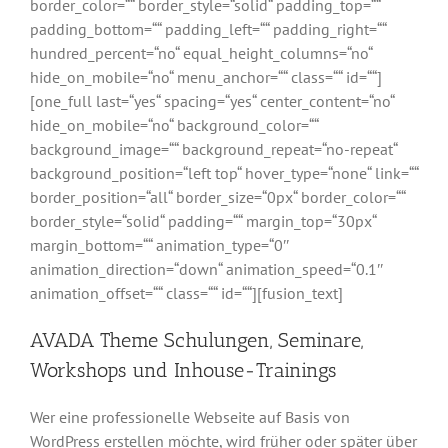
border_color=““ border_style=“solid“ padding_top=““
padding_bottom=““ padding_left=““ padding_right=““
hundred_percent=“no“ equal_height_columns=“no“
hide_on_mobile=“no“ menu_anchor=““ class=““ id=““]
[one_full last=“yes“ spacing=“yes“ center_content=“no“
hide_on_mobile=“no“ background_color=““
background_image=““ background_repeat=“no-repeat“
background_position=“left top“ hover_type=“none“ link=““
border_position=“all“ border_size=“0px“ border_color=““
border_style=“solid“ padding=““ margin_top=“30px“
margin_bottom=““ animation_type=“0″
animation_direction=“down“ animation_speed=“0.1″
animation_offset=““ class=““ id=““][fusion_text]
AVADA Theme Schulungen, Seminare,
Workshops und Inhouse-Trainings
Wer eine professionelle Webseite auf Basis von
WordPress erstellen möchte, wird früher oder später über