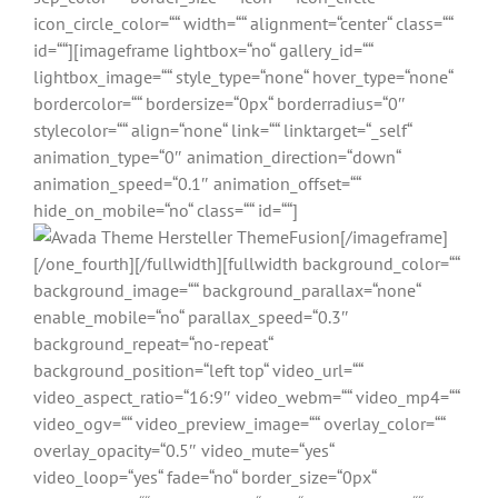
icon_circle_color=““ width=““ alignment=“center“ class=““
id=““][imageframe lightbox=“no“ gallery_id=““
lightbox_image=““ style_type=“none“ hover_type=“none“
bordercolor=““ bordersize=“0px“ borderradius=“0″
stylecolor=““ align=“none“ link=““ linktarget=“_self“
animation_type=“0″ animation_direction=“down“
animation_speed=“0.1″ animation_offset=““
hide_on_mobile=“no“ class=““ id=““]
[/imageframe]
[/one_fourth][/fullwidth][fullwidth background_color=““
background_image=““ background_parallax=“none“
enable_mobile=“no“ parallax_speed=“0.3″
background_repeat=“no-repeat“
background_position=“left top“ video_url=““
video_aspect_ratio=“16:9″ video_webm=““ video_mp4=““
video_ogv=““ video_preview_image=““ overlay_color=““
overlay_opacity=“0.5″ video_mute=“yes“
video_loop=“yes“ fade=“no“ border_size=“0px“