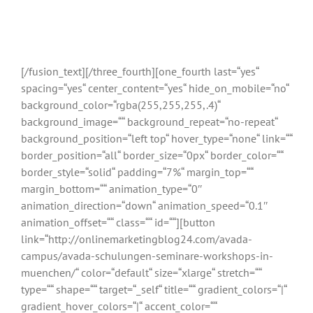
Die offizielle Schulung für das weltweit beliebteste WordPress
Theme
[/fusion_text][/three_fourth][one_fourth last=“yes“
spacing=“yes“ center_content=“yes“ hide_on_mobile=“no“
background_color=“rgba(255,255,255,.4)“
background_image=““ background_repeat=“no-repeat“
background_position=“left top“ hover_type=“none“ link=““
border_position=“all“ border_size=“0px“ border_color=““
border_style=“solid“ padding=“7%“ margin_top=““
margin_bottom=““ animation_type=“0″
animation_direction=“down“ animation_speed=“0.1″
animation_offset=““ class=““ id=““][button
link=“http://onlinemarketingblog24.com/avada-
campus/avada-schulungen-seminare-workshops-in-
muenchen/“ color=“default“ size=“xlarge“ stretch=““
type=““ shape=““ target=“_self“ title=““ gradient_colors=“|“
gradient_hover_colors=“|“ accent_color=““