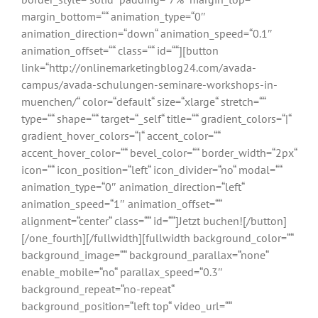
margin_bottom=““ animation_type=“0″
animation_direction=“down“ animation_speed=“0.1″
animation_offset=““ class=““ id=““][button
link=“http://onlinemarketingblog24.com/avada-
campus/avada-schulungen-seminare-workshops-in-
muenchen/“ color=“default“ size=“xlarge“ stretch=““
type=““ shape=““ target=“_self“ title=““ gradient_colors=“|“
gradient_hover_colors=“|“ accent_color=““
accent_hover_color=““ bevel_color=““ border_width=“2px“
icon=““ icon_position=“left“ icon_divider=“no“ modal=““
animation_type=“0″ animation_direction=“left“
animation_speed=“1″ animation_offset=““
alignment=“center“ class=““ id=““]Jetzt buchen![/button]
[/one_fourth][/fullwidth][fullwidth background_color=““
background_image=““ background_parallax=“none“
enable_mobile=“no“ parallax_speed=“0.3″
background_repeat=“no-repeat“
background_position=“left top“ video_url=““