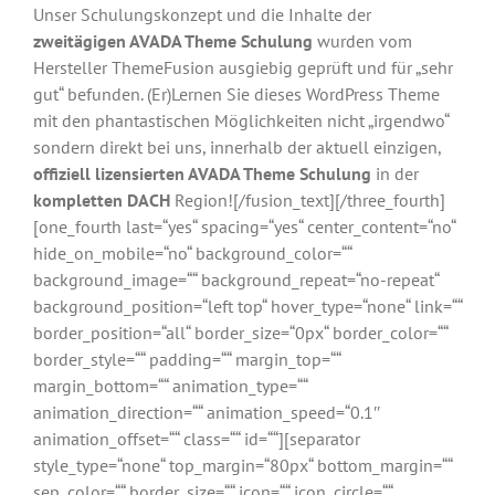
Unser Schulungskonzept und die Inhalte der
zweitägigen AVADA Theme Schulung
wurden vom
Hersteller ThemeFusion ausgiebig geprüft und für „sehr
gut“ befunden. (Er)Lernen Sie dieses WordPress Theme
mit den phantastischen Möglichkeiten nicht „irgendwo“
sondern direkt bei uns, innerhalb der aktuell einzigen,
offiziell lizensierten AVADA Theme Schulung
in der
kompletten DACH
Region![/fusion_text][/three_fourth]
[one_fourth last=“yes“ spacing=“yes“ center_content=“no“
hide_on_mobile=“no“ background_color=““
background_image=““ background_repeat=“no-repeat“
background_position=“left top“ hover_type=“none“ link=““
border_position=“all“ border_size=“0px“ border_color=““
border_style=““ padding=““ margin_top=““
margin_bottom=““ animation_type=““
animation_direction=““ animation_speed=“0.1″
animation_offset=““ class=““ id=““][separator
style_type=“none“ top_margin=“80px“ bottom_margin=““
sep_color=““ border_size=““ icon=““ icon_circle=““