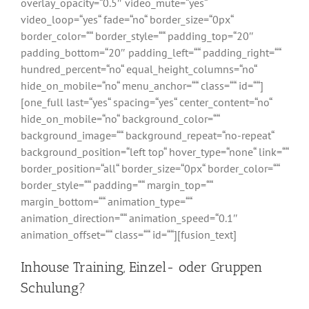
overlay_opacity=“0.5″ video_mute=“yes“
video_loop=“yes“ fade=“no“ border_size=“0px“
border_color=““ border_style=““ padding_top=“20″
padding_bottom=“20″ padding_left=““ padding_right=““
hundred_percent=“no“ equal_height_columns=“no“
hide_on_mobile=“no“ menu_anchor=““ class=““ id=““]
[one_full last=“yes“ spacing=“yes“ center_content=“no“
hide_on_mobile=“no“ background_color=““
background_image=““ background_repeat=“no-repeat“
background_position=“left top“ hover_type=“none“ link=““
border_position=“all“ border_size=“0px“ border_color=““
border_style=““ padding=““ margin_top=““
margin_bottom=““ animation_type=““
animation_direction=““ animation_speed=“0.1″
animation_offset=““ class=““ id=““][fusion_text]
Inhouse Training, Einzel- oder Gruppen
Schulung?