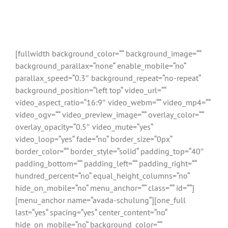
[fullwidth background_color=““ background_image=““
background_parallax=“none“ enable_mobile=“no“
parallax_speed=“0.3″ background_repeat=“no-repeat“
background_position=“left top“ video_url=““
video_aspect_ratio=“16:9″ video_webm=““ video_mp4=““
video_ogv=““ video_preview_image=““ overlay_color=““
overlay_opacity=“0.5″ video_mute=“yes“
video_loop=“yes“ fade=“no“ border_size=“0px“
border_color=““ border_style=“solid“ padding_top=“40″
padding_bottom=““ padding_left=““ padding_right=““
hundred_percent=“no“ equal_height_columns=“no“
hide_on_mobile=“no“ menu_anchor=““ class=““ id=““]
[menu_anchor name=“avada-schulung“][one_full
last=“yes“ spacing=“yes“ center_content=“no“
hide_on_mobile=“no“ background_color=““