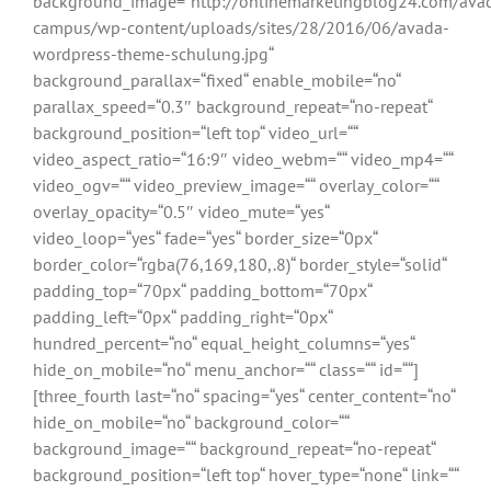
background_image=“http://onlinemarketingblog24.com/ava
campus/wp-content/uploads/sites/28/2016/06/avada-
wordpress-theme-schulung.jpg“
background_parallax=“fixed“ enable_mobile=“no“
parallax_speed=“0.3″ background_repeat=“no-repeat“
background_position=“left top“ video_url=““
video_aspect_ratio=“16:9″ video_webm=““ video_mp4=““
video_ogv=““ video_preview_image=““ overlay_color=““
overlay_opacity=“0.5″ video_mute=“yes“
video_loop=“yes“ fade=“yes“ border_size=“0px“
border_color=“rgba(76,169,180,.8)“ border_style=“solid“
padding_top=“70px“ padding_bottom=“70px“
padding_left=“0px“ padding_right=“0px“
hundred_percent=“no“ equal_height_columns=“yes“
hide_on_mobile=“no“ menu_anchor=““ class=““ id=““]
[three_fourth last=“no“ spacing=“yes“ center_content=“no“
hide_on_mobile=“no“ background_color=““
background_image=““ background_repeat=“no-repeat“
background_position=“left top“ hover_type=“none“ link=““