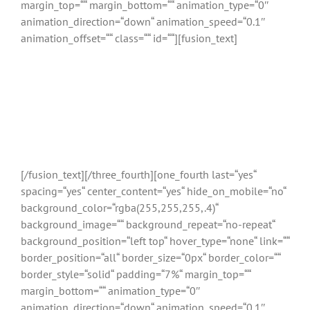
margin_top=““ margin_bottom=““ animation_type=“0″
animation_direction=“down“ animation_speed=“0.1″
animation_offset=““ class=““ id=““][fusion_text]
Buchen Sie jetzt Ihre AVADA
Schulung!
Die offizielle Schulung für das weltweit beliebteste WordPress
Theme
[/fusion_text][/three_fourth][one_fourth last=“yes“
spacing=“yes“ center_content=“yes“ hide_on_mobile=“no“
background_color=“rgba(255,255,255,.4)“
background_image=““ background_repeat=“no-repeat“
background_position=“left top“ hover_type=“none“ link=““
border_position=“all“ border_size=“0px“ border_color=““
border_style=“solid“ padding=“7%“ margin_top=““
margin_bottom=““ animation_type=“0″
animation_direction=“down“ animation_speed=“0.1″