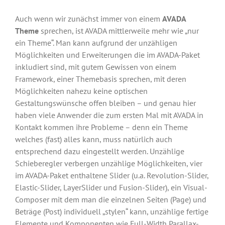
Auch wenn wir zunächst immer von einem
AVADA
Theme
sprechen, ist AVADA mittlerweile mehr wie „nur
ein Theme“. Man kann aufgrund der unzähligen
Möglichkeiten und Erweiterungen die im AVADA-Paket
inkludiert sind, mit gutem Gewissen von einem
Framework, einer Themebasis sprechen, mit deren
Möglichkeiten nahezu keine optischen
Gestaltungswünsche offen bleiben – und genau hier
haben viele Anwender die zum ersten Mal mit AVADA in
Kontakt kommen ihre Probleme – denn ein Theme
welches (fast) alles kann, muss natürlich auch
entsprechend dazu eingestellt werden. Unzählige
Schieberegler verbergen unzählige Möglichkeiten, vier
im AVADA-Paket enthaltene Slider (u.a. Revolution-Slider,
Elastic-Slider, LayerSlider und Fusion-Slider), ein Visual-
Composer mit dem man die einzelnen Seiten (Page) und
Beträge (Post) individuell „stylen“ kann, unzählige fertige
Elemente und Komponenten wie Full-Width Parallax-