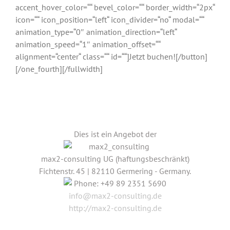
accent_hover_color=““ bevel_color=““ border_width=“2px“
icon=““ icon_position=“left“ icon_divider=“no“ modal=““
animation_type=“0″ animation_direction=“left“
animation_speed=“1″ animation_offset=““
alignment=“center“ class=““ id=““]Jetzt buchen![/button]
[/one_fourth][/fullwidth]
Dies ist ein Angebot der
max2-consulting UG (haftungsbeschränkt)
Fichtenstr. 45
|
82110
Germering
-
Germany
.
Phone:
+49 89 2351 5690
info@max2-consulting.de
http://max2-consulting.de