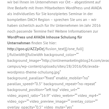
wir bei Ihnen im Unternehmen vor Ort – abgestimmt auf
Ihre Bedarfe mit Ihren Mitarbeitern WordPress und AVADA
als individuelles für Sie konzipiertes Seminar in der
kompletten DACH Region – sprechen Sie uns an – wir
haben sicherlich auch für Ihr Unternehmen im Jahr 2016
noch passende Termine frei! Weitere Informationen zur
WordPress und AVADA Inhouse Schulung für
Unternehmen
finden Sie hier:
http://goo.gl/AZZpOz
[/fusion_text][/one_full]
[/fullwidth][fullwidth background_color=““
background_image=“http://onlinemarketingblog24.com/ava
campus/wp-content/uploads/sites/28/2016/06/avada-
wordpress-theme-schulung.jpg“
background_parallax=“fixed“ enable_mobile=“no“
parallax_speed=“0.3″ background_repeat=“no-repeat“
background_position=“left top“ video_url=““
video_aspect_ratio=“16:9″ video_webm=““ video_mp4=““
video_ogv=““ video_preview_image=““ overlay_color=““
overlay_opacity=“0.5″ video_mute=“yes“