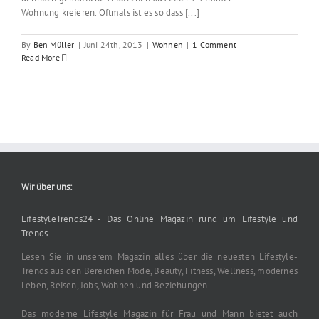
Wohnung kreieren. Oftmals ist es so dass [...]
By
Ben Müller
|
Juni 24th, 2013
|
Wohnen
|
1 Comment
Read More
Wir über uns:
LifestyleTrends24 - Das Online Magazin rund um Lifestyle und
Trends
Lesen Sie in unserem Magazin alles über die neuesten Lifestyle-
Trends aus den Bereichen Mode, Beauty, Fitness, Wellness, modernes
Leben, Reisen, Jobs, Wohnen und Beziehungen.
Das moderne Lifestyle Magazin für Frau und Mann bietet auch