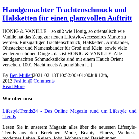
Handgemachter Trachtenschmuck und
Halsketten für einen glanzvollen Auftritt
HONIG & VANILLE – so süß wie Honig, so orientalisch wie
Vanille hat das Zeug zur neuen Lifestyle-Accessoires Marke zu
werden. Einzigartiger Trachtenschmuck, Halsketten, Armbänder,
Ohrstecker und Namensbänder für Groß und Klein, sowie viele
weiteren schönen Dinge - das ist HONIG & VANILLE. Alle
handgemachten Schmuckstücke sind mit einem Hauch Orient
versehen. 1001 Nacht meets Alpenglühen [...]
By
Ben Müller
|
2021-02-18T10:52:06+01:00
Juli 12th,
2013
|
Fashion
|
0 Comments
Read More
Wir über uns:
LifestyleTrends24 - Das Online Magazin rund um Lifestyle und
Trends
Lesen Sie in unserem Magazin alles über die neuesten Lifestyle-
Trends aus den Bereichen Mode, Beauty, Fitness, Wellness,
modernes Leben, Reisen, Jobs, Wohnen und Beziehungen.