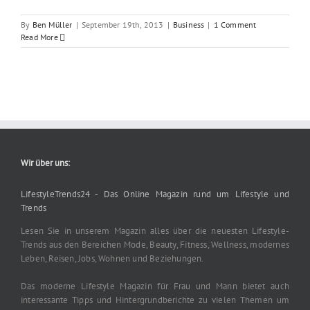
By
Ben Müller
|
September 19th, 2013
|
Business
|
1 Comment
Read More
Wir über uns:
LifestyleTrends24 - Das Online Magazin rund um Lifestyle und
Trends
Lesen Sie in unserem Magazin alles über die neuesten Lifestyle-
Trends aus den Bereichen Mode, Beauty, Fitness, Wellness, modernes
Leben, Reisen, Jobs, Wohnen und Beziehungen.
Das moderne Lifestyle Magazin für Frau und Mann bietet auch
interessante Tipps und Hintergrundberichte zu vielen Themen um