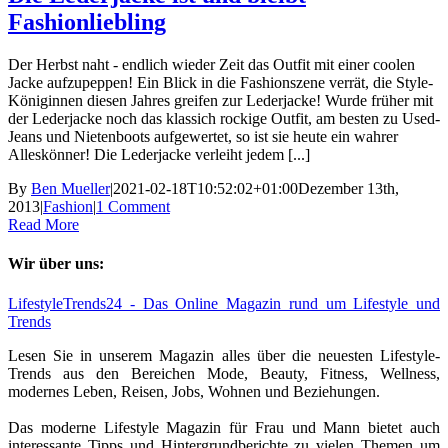
Fashionliebling
Der Herbst naht - endlich wieder Zeit das Outfit mit einer coolen
Jacke aufzupeppen! Ein Blick in die Fashionszene verrät, die Style-
Königinnen diesen Jahres greifen zur Lederjacke! Wurde früher mit
der Lederjacke noch das klassich rockige Outfit, am besten zu Used-
Jeans und Nietenboots aufgewertet, so ist sie heute ein wahrer
Alleskönner! Die Lederjacke verleiht jedem [...]
By
Ben Mueller
|
2021-02-18T10:52:02+01:00
Dezember 13th,
2013
|
Fashion
|
1 Comment
Read More
Wir über uns:
LifestyleTrends24 - Das Online Magazin rund um Lifestyle und
Trends
Lesen Sie in unserem Magazin alles über die neuesten Lifestyle-
Trends aus den Bereichen Mode, Beauty, Fitness, Wellness,
modernes Leben, Reisen, Jobs, Wohnen und Beziehungen.
Das moderne Lifestyle Magazin für Frau und Mann bietet auch
interessante Tipps und Hintergrundberichte zu vielen Themen um