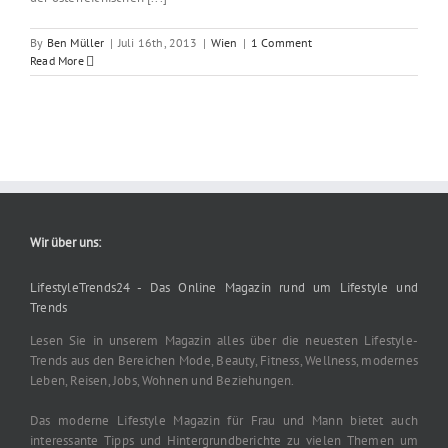
By
Ben Müller
|
Juli 16th, 2013
|
Wien
|
1 Comment
Read More
Wir über uns:
LifestyleTrends24 - Das Online Magazin rund um Lifestyle und
Trends
Lesen Sie in unserem Magazin alles über die neuesten Lifestyle-
Trends aus den Bereichen Mode, Beauty, Fitness, Wellness, modernes
Leben, Reisen, Jobs, Wohnen und Beziehungen.
Das moderne Lifestyle Magazin für Frau und Mann bietet auch
interessante Tipps und Hintergrundberichte zu vielen Themen um