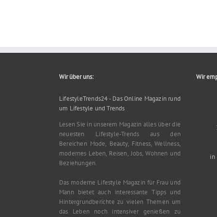
Wir über uns:
Wir emp
LifestyleTrends24 - Das Online Magazin rund
um Lifestyle und Trends
Lesen Sie in unserem Magazin alles über die
neuesten Lifestyle-Trends aus den
Bereichen Mode, Beauty, Fitness, Wellness,
modernes Leben, Reisen, Jobs, Wohnen und
in
Beziehungen.
Das moderne Lifestyle Magazin für Frau und
Mann bietet auch interessante Tipps und
Hintergrundberichte zu vielen Themen um
das Leben noch intensiver genießen zu