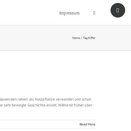
Toggle
Sliding
Impressum
Bar
Area
Home
Tag:
Kiffer
it tausenden Jahren als Nutzpflanze verwendet und schon
ne sehr bewegte Geschichte erlebt. Während früher über
Read More