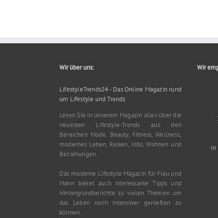
Wir über uns:
Wir emp
LifestyleTrends24 - Das Online Magazin rund
um Lifestyle und Trends
Lesen Sie in unserem Magazin alles über die
neuesten Lifestyle-Trends aus den
Bereichen Mode, Beauty, Fitness, Wellness,
modernes Leben, Reisen, Jobs, Wohnen und
in
Beziehungen.
Das moderne Lifestyle Magazin für Frau und
Mann bietet auch interessante Tipps und
Hintergrundberichte zu vielen Themen um
das Leben noch intensiver genießen zu
können.