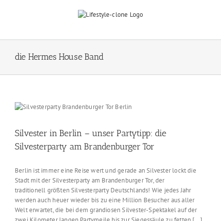
Skip
to
content
die Hermes House Band
Silvester in Berlin – unser Partytipp: die
Silvesterparty am Brandenburger Tor
Berlin ist immer eine Reise wert und gerade an Silvester lockt die
Stadt mit der Silvesterparty am Brandenburger Tor, der
traditionell größten Silvesterparty Deutschlands! Wie jedes Jahr
werden auch heuer wieder bis zu eine Million Besucher aus aller
Welt erwartet, die bei dem grandiosen Silvester-Spektakel auf der
zwei Kilometer langen Partymeile bis zur Siegessäule zu fetten [...]