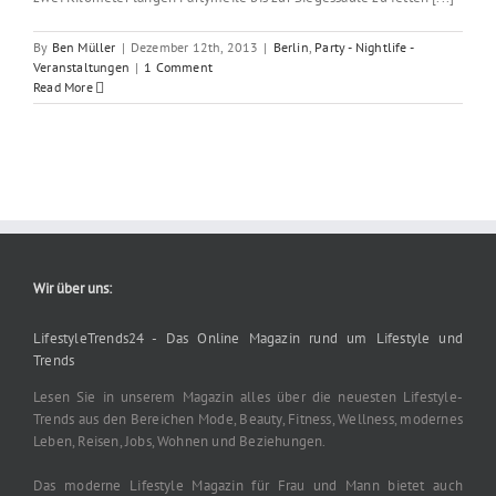
By
Ben Müller
|
Dezember 12th, 2013
|
Berlin
,
Party - Nightlife -
Veranstaltungen
|
1 Comment
Read More
Wir über uns:
LifestyleTrends24 - Das Online Magazin rund um Lifestyle und
Trends
Lesen Sie in unserem Magazin alles über die neuesten Lifestyle-
Trends aus den Bereichen Mode, Beauty, Fitness, Wellness, modernes
Leben, Reisen, Jobs, Wohnen und Beziehungen.
Das moderne Lifestyle Magazin für Frau und Mann bietet auch