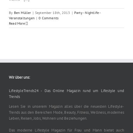
By
Ben Müller
|
September 18th, 2013
|
Party - Nightlife -
Veranstaltungen
|
0 Comments
Read More
Wir über uns:
LifestyleTrends24 - Das Online Magazin rund um Lifestyle und
Trends
Lesen Sie in unserem Magazin alles über die neuesten Lifestyle-
Trends aus den Bereichen Mode, Beauty, Fitness, Wellness, modernes
Leben, Reisen, Jobs, Wohnen und Beziehungen.
Das moderne Lifestyle Magazin für Frau und Mann bietet auch