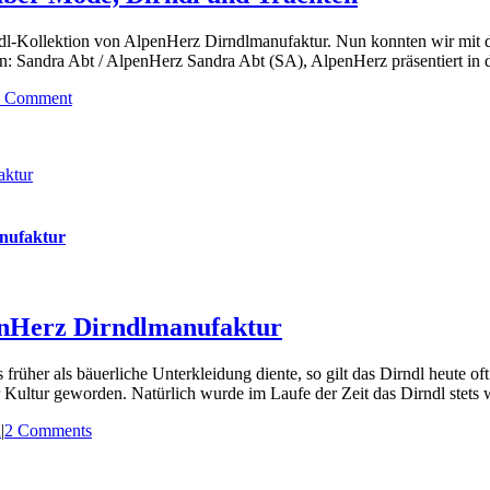
rndl-Kollektion von AlpenHerz Dirndlmanufaktur. Nun konnten wir mit d
: Sandra Abt / AlpenHerz Sandra Abt (SA), AlpenHerz präsentiert in de
1 Comment
aktur
anufaktur
enHerz Dirndlmanufaktur
früher als bäuerliche Unterkleidung diente, so gilt das Dirndl heute of
 Kultur geworden. Natürlich wurde im Laufe der Zeit das Dirndl stets w
n
|
2 Comments