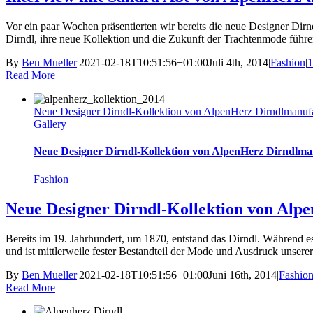
Vor ein paar Wochen präsentierten wir bereits die neue Designer Di
Dirndl, ihre neue Kollektion und die Zukunft der Trachtenmode führen
By
Ben Mueller
|
2021-02-18T10:51:56+01:00
Juli 4th, 2014
|
Fashion
|
Read More
Neue Designer Dirndl-Kollektion von AlpenHerz Dirndlmanuf
Gallery
Neue Designer Dirndl-Kollektion von AlpenHerz Dirndlm
Fashion
Neue Designer Dirndl-Kollektion von Alp
Bereits im 19. Jahrhundert, um 1870, entstand das Dirndl. Während es 
und ist mittlerweile fester Bestandteil der Mode und Ausdruck unserer
By
Ben Mueller
|
2021-02-18T10:51:56+01:00
Juni 16th, 2014
|
Fashio
Read More