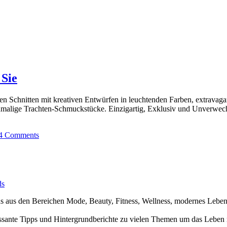
 Sie
llen Schnitten mit kreativen Entwürfen in leuchtenden Farben, extrava
alige Trachten-Schmuckstücke. Einzigartig, Exklusiv und Unverwechs
4 Comments
ds
nds aus den Bereichen Mode, Beauty, Fitness, Wellness, modernes Leb
ssante Tipps und Hintergrundberichte zu vielen Themen um das Leben 